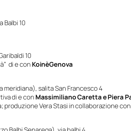
a Balbi 10
aribaldi 10
tà” di e con
KoinèGenova
a meridiana), salita San Francesco 4
tiva di e con
Massimiliano Caretta e Piera P
a; produzione Vera Stasi in collaborazione con
zo Balbi Senarega), via balbi 4