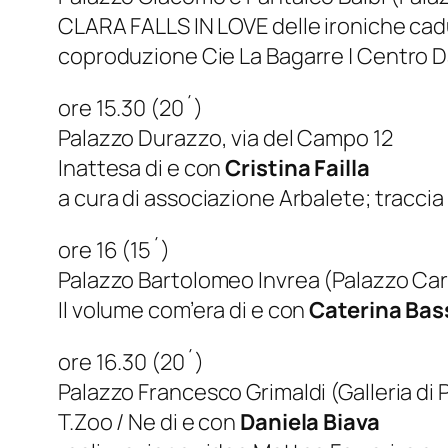
CLARA FALLS IN LOVE delle ironiche cadu
coproduzione Cie La Bagarre | Centro Da
ore 15.30 (20´)
Palazzo Durazzo, via del Campo 12
Inattesa di e con
Cristina Failla
a cura di associazione Arbalete; traccia
ore 16 (15´)
Palazzo Bartolomeo Invrea (Palazzo Car
Il volume com’era di e con
Caterina Bas
ore 16.30 (20´)
Palazzo Francesco Grimaldi (Galleria di P
T.Zoo / Ne di e con
Daniela Biava