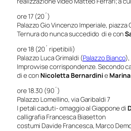
realizzazione video Matteo Ferrari; a c
ore 17 (20´)
Palazzo Gio Vincenzo Imperiale, piazza
Ternura do nunca succedido di e con
S
ore 18 (20´ ripetibili)
Palazzo Luca Grimaldi (
Palazzo Bianco
),
Improvvise corrispondenze. Secondo ca
di e con
Nicoletta Bernardini
e
Marina
ore 18.30 (90´)
Palazzo Lomellino, via Garibaldi 7
I petali caduti- omaggio al Giappone di
D
calligrafia Francesca Biasetton
costumi Davide Francesca, Marco Demo