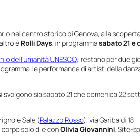
ario nel centro storico di Genova, alla scoperta 
altro è
Rolli Days
, in programma
sabato 21 e
monio dell’umanità UNESCO
, restano per due gior
programma le performance di artisti della da
 si svolgono sia sabato 21 che domenica 22 se
rignole Sale (
Palazzo Rosso
), via Garibaldi 18
 corpo solo di e con
Olivia Giovannini
. Site-s