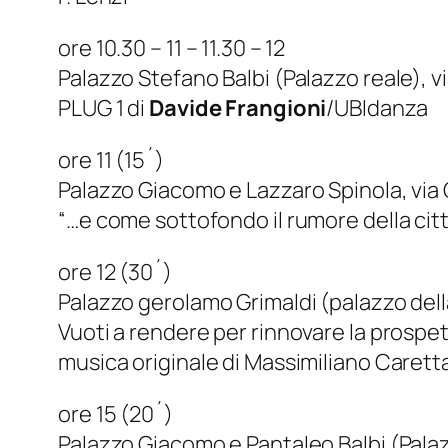
ore 10.30 – 11 – 11.30 – 12
Palazzo Stefano Balbi (Palazzo reale), vi
PLUG 1 di
Davide Frangioni
/UBIdanza
ore 11 (15´)
Palazzo Giacomo e Lazzaro Spinola, via G
“…e come sottofondo il rumore della cit
ore 12 (30´)
Palazzo gerolamo Grimaldi (palazzo dell
Vuoti a rendere per rinnovare la prospet
musica originale di Massimiliano Carett
ore 15 (20´)
Palazzo Giacomo e Pantaleo Balbi (Palaz