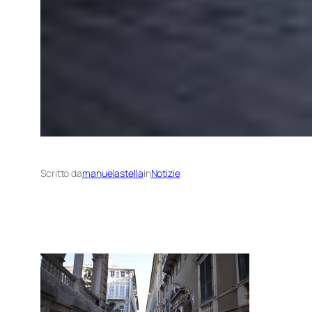
Scritto da
manuelastella
in
Notizie