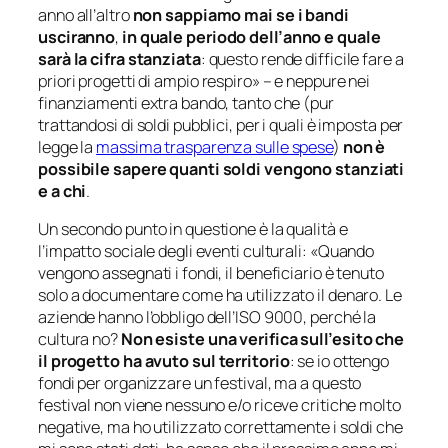
anno all’altro
non sappiamo mai se i bandi
usciranno
,
in quale periodo dell’anno e quale
sarà la cifra stanziata
: questo rende difficile fare a
priori progetti di ampio respiro
» – e neppure nei
finanziamenti extra bando, tanto che (pur
trattandosi di soldi pubblici, per i quali è imposta per
legge la
massima trasparenza sulle spese
)
non è
possibile sapere quanti soldi vengono stanziati
e a chi
.
Un secondo punto in questione è la qualità e
l’impatto sociale degli eventi culturali: «
Quando
vengono assegnati i fondi, il beneficiario è tenuto
solo a documentare come ha utilizzato il denaro. Le
aziende hanno l’obbligo dell’ISO 9000, perché la
cultura no?
Non esiste
una verifica sull’esito che
il progetto ha avuto sul
territorio
:
se io ottengo
fondi per organizzare un festival, ma a questo
festival non viene nessuno e/o riceve critiche molto
negative, ma ho utilizzato correttamente i soldi che