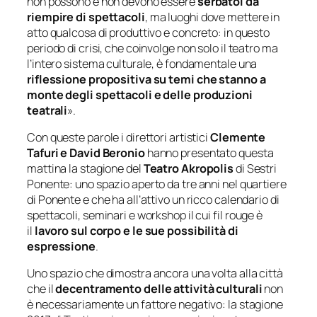
non possono e non devono essere
serbatoi da
riempire di spettacoli
, ma luoghi dove mettere in
atto qualcosa di produttivo e concreto: in questo
periodo di crisi, che coinvolge non solo il teatro ma
l’intero sistema culturale, è fondamentale una
riflessione propositiva su temi che stanno a
monte degli spettacoli e delle produzioni
teatrali
».
Con queste parole i direttori artistici
Clemente
Tafuri e David Beronio
hanno presentato questa
mattina la stagione del
Teatro Akropolis
di Sestri
Ponente: uno spazio aperto da tre anni nel quartiere
di Ponente e che ha all’attivo un ricco calendario di
spettacoli, seminari e workshop il cui
fil rouge
è
il
lavoro sul corpo e le sue possibilità di
espressione
.
Uno spazio che dimostra ancora una volta alla città
che il
decentramento delle attività culturali
non
è necessariamente un fattore negativo: la stagione