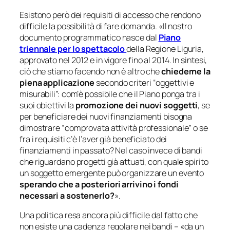
Esistono però dei requisiti di accesso che rendono
difficile la possibilità di fare domanda. «
Il nostro
documento programmatico nasce dal
Piano
triennale per lo spettacolo
della Regione Liguria,
approvato nel 2012 e in vigore fino al 2014. In sintesi,
ciò che stiamo facendo non è altro che
chiederne la
piena
applicazione
secondo criteri “oggettivi e
misurabili”: com’è possibile che il Piano ponga tra i
suoi obiettivi la
promozione dei nuovi soggetti
, se
per beneficiare dei nuovi finanziamenti bisogna
dimostrare “comprovata attività professionale” o se
fra i requisiti c’è l’aver già beneficiato dei
finanziamenti in passato? Nel caso invece di bandi
che riguardano progetti già attuati, con quale spirito
un soggetto emergente può organizzare un evento
sperando che a posteriori arrivino i fondi
necessari a sostenerlo?
».
Una politica resa ancora più difficile dal fatto che
non esiste una cadenza regolare nei bandi – «
da un