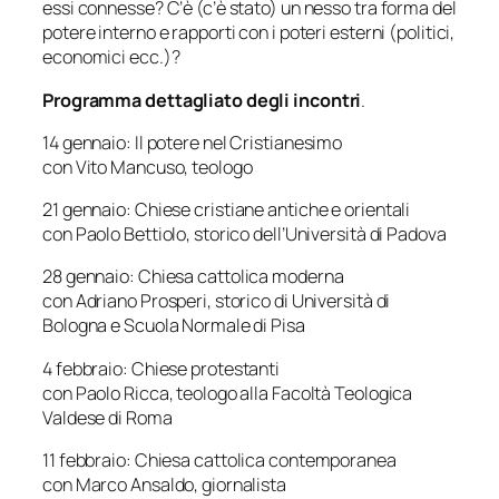
essi connesse? C’è (c’è stato) un nesso tra forma del
potere interno e rapporti con i poteri esterni (politici,
economici ecc.)?
Programma dettagliato degli incontri
.
14 gennaio:
Il potere nel Cristianesimo
con Vito Mancuso, teologo
21 gennaio:
Chiese cristiane antiche e orientali
con Paolo Bettiolo, storico dell’Università di Padova
28 gennaio:
Chiesa cattolica moderna
con Adriano Prosperi, storico di Università di
Bologna e Scuola Normale di Pisa
4 febbraio:
Chiese protestanti
con Paolo Ricca, teologo alla Facoltà Teologica
Valdese di Roma
11 febbraio:
Chiesa cattolica contemporanea
con Marco Ansaldo, giornalista