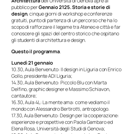
Architettura
dell’Università di Genova apre al
pubblico per
Gennaio 2125. Storia e storie di
design
, cinque giorni di workshop e conferenze
gratuiti, punto di partenza di un percorso che ha lo
scopo di rafforzare il legame tra Ateneo e città e far
conoscere gli spazi del centro storico che ospitano
gli studenti di architettura e design.
Questo il programma
.
Lunedì 21 gennaio
10.30, Aula Benvenuto:
Il design in Liguria
con Enrico
Gollo, presidente ADI Liguria;
14.30, Aula Benvenuto:
Piccolo Blu
con Marta
Delfino, graphic designer e Massimo Schiavon,
cantautore;
16.30, Aula 4L:
La mente ama: come vediamo il
mondo
con Alessandro Bertirotti, antropologo.
17.30, Aula Benvenuto:
Design per la cooperazione:
esperienze e prospettive
con Paola Gambaro ed
Elena Rosa, Università degli Studi di Genova;