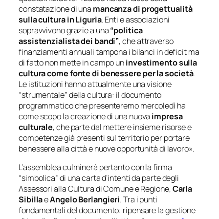
constatazione di una
mancanza di progettualità
sulla cultura in Liguria
. Enti e associazioni
sopravvivono grazie a una
“politica
assistenzialista dei bandi”
, che attraverso
finanziamenti annuali tampona i bilanci in deficit ma
di fatto non
mette in campo un
investimento sulla
cultura come fonte di benessere per la
società
.
Le istituzioni hanno attualmente una visione
“strumentale” della cultura: il documento
programmatico che presenteremo mercoledì ha
come scopo la creazione di una nuova
impresa
culturale
, che parte dal mettere insieme risorse e
competenze già presenti sul territorio per portare
benessere alla città e nuove opportunità di lavoro
».
L’assemblea culminerà pertanto con la firma
“simbolica” di una carta d’intenti da parte degli
Assessori alla Cultura di Comune e Regione,
Carla
Sibilla
e
Angelo Berlangieri
. Tra i punti
fondamentali del documento: ripensare la gestione