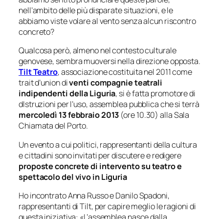
nell’ambito delle più disparate situazioni, e le
abbiamo viste volare al vento senza alcun riscontro
concreto?
Qualcosa però, almeno nel contesto culturale
genovese, sembra muoversi nella direzione opposta.
Tilt Teatro
, associazione costituita nel 2011 come
trait d’union
di
venti compagnie teatrali
indipendenti della Liguria
, si è fatta promotore di
dIstruzioni per
l’uso
,
assemblea pubblica che si terrà
mercoledì 13 febbraio 2013
(ore 10.30) alla Sala
Chiamata del Porto.
Un evento a cui politici, rappresentanti della cultura
e cittadini sono invitati per discutere e redigere
proposte
concrete
di intervento su teatro e
spettacolo del vivo in Liguria
Ho incontrato Anna Russo e Danilo Spadoni,
rappresentanti di Tilt, per capire meglio le ragioni di
questa iniziativa: «
L’assemblea nasce dalla