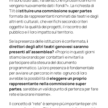
mi sono stati dati, ha senso che il prossimo anno mi
vengano nuovamente dati i fondi?».
La richiesta di
Tilt è
istituire una commissione super partes
formata da rappresentanti nominati dai teatri e dagli
altri enti culturali, che verifichi secondo criteri
oggettivi la qualità dei progetti, il riscontro del
pubblico e il loro impatto sul territorio.
Se la presenza delle istituzioni è confermata,
i
direttori degli altri teatri genovesi saranno
presenti all’assemblea?
«
Proprio in questi giorni
stiamo lavorando per contattarli e invitarli a
partecipare alla stesura del documento
programmatico. La loro presenza è fondamentale
per avviare un percorso in rete: ognuno di loro
avrebbe la possibilità di
eleggere un proprio
rappresentante nella commissione super
partes
, sarebbe un valido punto di partenza per fare
rete e lavorare insieme
»
.
Il concetto di “rete” è sempre più importante per chi