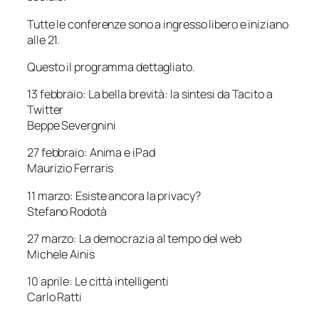
Tutte le conferenze sono a ingresso libero e iniziano
alle 21.
Questo il programma dettagliato.
13 febbraio:
La bella brevità: la sintesi da Tacito a
Twitter
Beppe Severgnini
27 febbraio:
Anima e iPad
Maurizio Ferraris
11 marzo:
Esiste ancora la privacy?
Stefano Rodotà
27 marzo:
La democrazia al tempo del web
Michele Ainis
10 aprile:
Le città intelligenti
Carlo Ratti