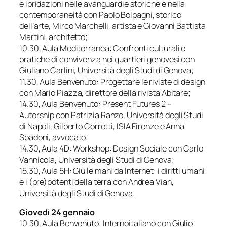
e ibridazioni nelle avanguardie storiche e nella
contemporaneità
con Paolo Bolpagni, storico
dell‘arte, Mirco Marchelli, artista e Giovanni Battista
Martini, architetto;
10.30, Aula Mediterranea:
Confronti culturali e
pratiche di convivenza nei quartieri genovesi
con
Giuliano Carlini, Università degli Studi di Genova;
11.30, Aula Benvenuto:
Progettare le riviste di design
con Mario Piazza, direttore della rivista Abitare;
14.30, Aula Benvenuto:
Present Futures 2 –
Autorship
con Patrizia Ranzo, Università degli Studi
di Napoli, Gilberto Corretti, ISIA Firenze e Anna
Spadoni, avvocato;
14.30, Aula 4D:
Workshop: Design Sociale
con Carlo
Vannicola, Università degli Studi di Genova;
15.30, Aula 5H:
Giù le mani da Internet: i diritti umani
e i (pre)potenti della terra
con Andrea Vian,
Università degli Studi di Genova.
Giovedì 24 gennaio
10.30, Aula Benvenuto:
Internoitaliano
con Giulio