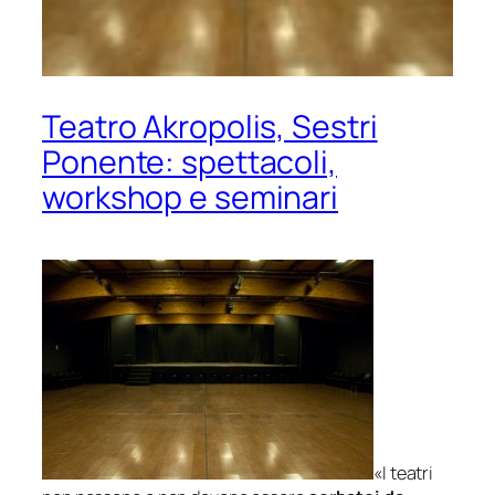
Teatro Akropolis, Sestri
Ponente: spettacoli,
workshop e seminari
«
I teatri