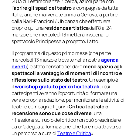
2013 di
Testimonianze, ricerca, azioni
parte con
l’
aprire gli spazi del teatro
a compagnie da tutta
Italia, anche mai venute prima a Genova, a partire
dalla Nari-Frangioni / Ubidanza che effettuerà
proprio qui una
residenza artistica
dall’8 al 24
marzo e che mercoledì 13 metterà in scena lo
spettacolo
Principesse a progetto: I atto
.
Il programma di questo primo mese (che parte
mercoledì 13 marzo e trovate nella nostra
agenda
eventi
) è stato pensato per dare
meno spazio agli
spettacoli a vantaggio di momenti di incontro e
riflessione sullo stato del teatro
. Un esempio è
il
workshop gratuito per critici teatrali
, i cui
partecipanti avranno l’opportunità di formare una
vera e propria redazione, per monitorare le attività di
teatri e compagnie liguri: «
Critica teatrale e
recensione sono due cose diverse
, una
riflessione sul ruolo del critico non può prescindere
da un’adeguata formazione, che faremo attraverso
un percorso a cura di
Teatro e Critica
».