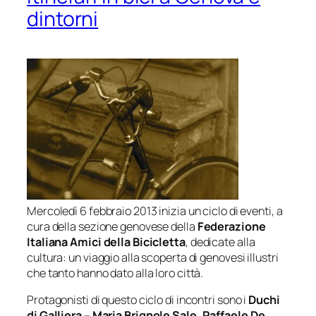
dintorni
Mercoledì 6 febbraio 2013 inizia un ciclo di eventi, a
cura della sezione genovese della
Federazione
Italiana Amici della Bicicletta
, dedicate alla
cultura: un viaggio alla scoperta di genovesi illustri
che tanto hanno dato alla loro città.
Protagonisti di questo ciclo di incontri sono i
Duchi
di Galliera
–
Maria Brignole Sale, Raffaele De