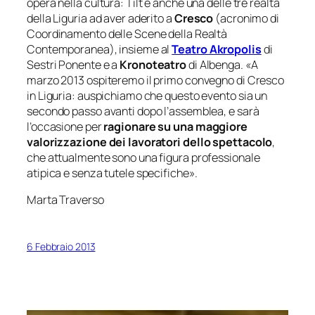
opera nella cultura: Tilt è anche una delle tre realtà
della Liguria ad aver aderito a
Cresco
(acronimo di
Coordinamento delle Scene della Realtà
Contemporanea), insieme al
Teatro Akropolis
di
Sestri Ponente e a
Kronoteatro
di Albenga. «
A
marzo 2013 ospiteremo il primo convegno di Cresco
in Liguria: auspichiamo che questo evento sia un
secondo passo avanti dopo l’assemblea, e sarà
l’occasione per
ragionare su una maggiore
valorizzazione dei lavoratori dello spettacolo
,
che attualmente sono una figura professionale
atipica e senza tutele specifiche
».
Marta Traverso
6 Febbraio 2013