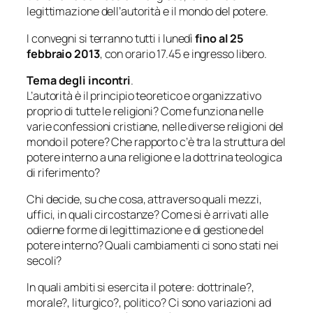
legittimazione dell’autorità e il mondo del potere.
I convegni si terranno tutti i lunedì
fino al 25
febbraio 2013
, con orario 17.45 e ingresso libero.
Tema degli incontri
.
L’autorità è il principio teoretico e organizzativo
proprio di tutte le religioni? Come funziona nelle
varie confessioni cristiane, nelle diverse religioni del
mondo il potere? Che rapporto c’è tra la struttura del
potere interno a una religione e la dottrina teologica
di riferimento?
Chi decide, su che cosa, attraverso quali mezzi,
uffici, in quali circostanze? Come si è arrivati alle
odierne forme di legittimazione e di gestione del
potere interno? Quali cambiamenti ci sono stati nei
secoli?
In quali ambiti si esercita il potere: dottrinale?,
morale?, liturgico?, politico? Ci sono variazioni ad