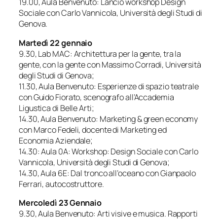
19.00, Aula Benvenuto:
Lancio workshop Design
Sociale
con Carlo Vannicola, Università degli Studi di
Genova.
Martedì 22 gennaio
9.30, Lab MAC:
Architettura per la gente, tra la
gente, con la gente
con Massimo Corradi, Università
degli Studi di Genova;
11.30, Aula Benvenuto:
Esperienze di spazio teatrale
con Guido Fiorato, scenografo all’Accademia
Ligustica di Belle Arti;
14.30, Aula Benvenuto:
Marketing & green economy
con Marco Fedeli, docente di Marketing ed
Economia Aziendale;
14.30: Aula 0A:
Workshop: Design Sociale
con Carlo
Vannicola, Università degli Studi di Genova;
14.30, Aula 6E:
Dal tronco all’oceano
con Gianpaolo
Ferrari, autocostruttore.
Mercoledì 23 Gennaio
9.30, Aula Benvenuto:
Arti visive e musica. Rapporti