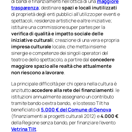
di bandi e finanziamenti nell’ottica di una
maggiore
trasparenza
; destinare
spazi e locali inutilizzati
di proprietà degli enti pubblici all’utilizzo per eventi e
spettacoli, residenze artistiche e altre iniziative;
istituire una commissione super partes per la
verifica di qualità e impatto sociale delle
iniziative culturali
; creazione di una vera e propria
impresa culturale
locale, che metta insieme
sinergie e competenze dei singoli operatori del
teatro e dello spettacolo, a partire dal
concedere
maggiore spazio alle realtà che attualmente
non riescono a lavorare
.
La principale difficoltà per chi opera nella cultura è
anzitutto
accedere alla rete dei finanziamenti
: le
istituzioni annualmente assegnano un contributo
tramite bando o extra bando, e lo stesso Tilt ha
beneficiato di
5.000 € del Comune di Genova
(finanziamenti ai progetti culturali 2012) e
4.000 €
della Regione senza bando, per finanziare l’evento
Vetrina Tilt
.