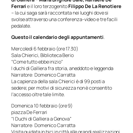
Ferrari
e il loro terzogenito
Filippo De La Renotiere
– la cui saga sarà raccontata nei luoghi dove si
svolse attraverso una conferenza-video e tre facili
pedalate.
Questo il calendario degli appuntamenti
.
Mercoledì 6 febbraio (ore 17.30)
Sala Chierici, Biblioteca Berio
“Come tutto ebbe inizio”
I duchi di Galliera fra storia, aneddoto e leggenda
Narratore: Domenico Carratta
La capienza della sala Chierici è di 99 posti a
sedere; per motivi di sicurezza non è consentito
l’accesso oltre tale limite.
Domenica 10 febbraio (ore 9)
piazza De Ferrari
“I Duchi di Galliera a Genova”
Narratore: Domenico Carratta
Visita guidata in bici in città alle grandi realizzazioni