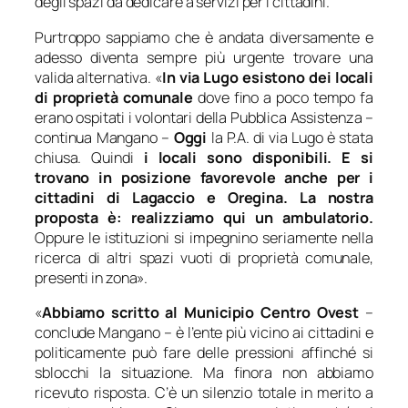
degli spazi da dedicare a servizi per i cittadini.
Purtroppo sappiamo che è andata diversamente e
adesso diventa sempre più urgente trovare una
valida alternativa. «
In via Lugo esistono dei locali
di proprietà comunale
dove fino a poco tempo fa
erano ospitati i volontari della Pubblica Assistenza
–
continua Mangano –
Oggi
la P.A. di via Lugo è stata
chiusa. Quindi
i locali sono disponibili.
E si
trovano in posizione favorevole anche per i
cittadini di Lagaccio e Oregina. La nostra
proposta è: realizziamo qui un ambulatorio.
Oppure le istituzioni si impegnino seriamente nella
ricerca di altri spazi vuoti di proprietà comunale,
presenti in zona
».
«
Abbiamo scritto al Municipio Centro Ovest
–
conclude Mangano –
è l’ente più vicino ai cittadini e
politicamente può fare delle pressioni affinché si
sblocchi la situazione. Ma finora non abbiamo
ricevuto risposta. C’è un silenzio totale in merito a