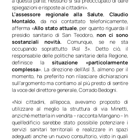
a questa parte, nessuno si sia preoccupato di dare
spiegazioni e risposte ai cittadini
».
L’assessore regionale alla Salute
,
Claudio
Montaldo
, da noi contattato telefonicamente,
afferma «
Allo stato attuale
, per quanto riguarda il
presidio sanitario di San Teodoro,
non ci sono
sostanziali novità.
Comunque, se ne sta
occupando soprattutto l’Asl 3
». Detto ciò, il
responsabile delle politiche sanitarie della Regione,
definisce la
situazione «
particolarmente
complessa
». La direzione dell’Asl 3, almeno per il
momento, ha preferito non rilasciare dichiarazioni
sull’argomento ma contiamo al più presto di sentire
la voce del direttore generale, Corrado Bedogni.
«
Noi cittadini, all’epoca, avevamo proposto di
utilizzare al meglio la struttura di via Minetti,
anziché metterla in vendita
– racconta Mangano –
In
quell’edificio sarebbe stato possibile potenziare i
servizi sanitari territoriali e realizzare in spazi
adeguati anche un nuovo consultorio, visto in quali