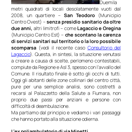
Duemila
metri quadrati di locali desolatamente vuoti dal
2008, un quartiere –
San Teodoro
(Municipio
Centro Ovest) –
senza presidio sanitario da oltre
due anni,
altri limitrofi – come
Lagaccio e Oregina
(Municipio Centro Est) –
che scontano la carenza
di servizi sanitari sul territorio o la loro possibile
scomparsa
(vedi il recente caso
Consultorio del
Lagaccio
). Questa, in sintesi, la situazione venutasi
a creare a causa di scelte, perlomeno contestabili,
compiute da Regione e Asl 3, spesso con l’avvallo del
Comune. Il risultato finale è sotto gli occhi di tutti.
Oggi gli abitanti delle zone collinari del centro città,
pure per una semplice analisi, sono costretti a
recarsi al Palazzetto della Salute a Fiumara, non
proprio due passi per anziani e persone con
difficoltà di deambulazione.
Ma partiamo dal principio e vediamo i vari passaggi
che hanno portato alla situazione odierna.
L’ex poliambulatorio di via Minetti