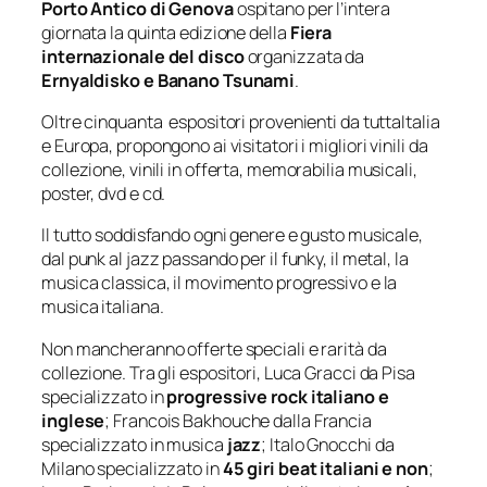
Porto Antico di Genova
ospitano per l’intera
giornata la quinta edizione della
Fiera
internazionale del disco
organizzata da
Ernyaldisko e Banano Tsunami
.
Oltre cinquanta espositori provenienti da tuttaItalia
e Europa, propongono ai visitatori i migliori vinili da
collezione, vinili in offerta, memorabilia musicali,
poster, dvd e cd.
Il tutto soddisfando ogni genere e gusto musicale,
dal punk al jazz passando per il funky, il metal, la
musica classica, il movimento progressivo e la
musica italiana.
Non mancheranno offerte speciali e rarità da
collezione. Tra gli espositori, Luca Gracci da Pisa
specializzato in
progressive rock italiano e
inglese
; Francois Bakhouche dalla Francia
specializzato in musica
jazz
; Italo Gnocchi da
Milano specializzato in
45 giri beat italiani e non
;