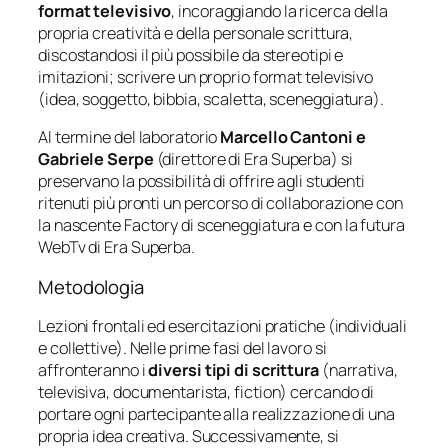
format televisivo
, incoraggiando la ricerca della
propria creatività e della personale scrittura,
discostandosi il più possibile da stereotipi e
imitazioni; scrivere un proprio format televisivo
(idea, soggetto, bibbia, scaletta, sceneggiatura).
Al termine del laboratorio
Marcello Cantoni e
Gabriele Serpe
(direttore di Era Superba) si
preservano la possibilità di offrire agli studenti
ritenuti più pronti un percorso di collaborazione con
la nascente Factory di sceneggiatura e con la futura
WebTv di Era Superba.
Metodologia
Lezioni frontali ed esercitazioni pratiche (individuali
e collettive). Nelle prime fasi del lavoro si
affronteranno i
diversi tipi di scrittura
(narrativa,
televisiva, documentarista, fiction) cercando di
portare ogni partecipante alla realizzazione di una
propria idea creativa. Successivamente, si