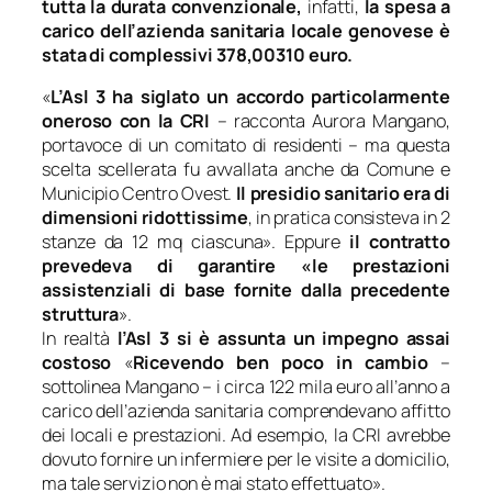
tutta la durata convenzionale,
infatti,
la spesa a
carico dell’azienda sanitaria locale genovese è
stata di complessivi 378,00310 euro.
«
L’Asl 3 ha siglato un accordo particolarmente
oneroso con la CRI
– racconta Aurora Mangano,
portavoce di un comitato di residenti –
ma questa
scelta scellerata fu avvallata anche da Comune e
Municipio Centro Ovest.
Il presidio sanitario era di
dimensioni ridottissime
, in pratica consisteva in 2
stanze da 12 mq ciascuna».
Eppure
il contratto
prevedeva di garantire
«le prestazioni
assistenziali di base fornite dalla precedente
struttura
».
In realtà
l’Asl 3 si è assunta un impegno assai
costoso
«
Ricevendo ben poco in cambio
–
sottolinea Mangano –
i circa 122 mila euro all’anno a
carico dell’azienda sanitaria comprendevano affitto
dei locali e prestazioni. Ad esempio, la CRI avrebbe
dovuto fornire un infermiere per le visite a domicilio,
ma tale servizio non è mai stato effettuato
».