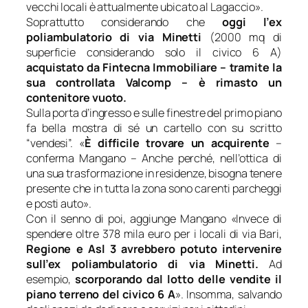
vecchi locali è attualmente ubicato al Lagaccio
».
Soprattutto considerando che
oggi l’ex
poliambulatorio di via Minetti
(2000 mq di
superficie considerando solo il civico 6 A)
acquistato da Fintecna Immobiliare – tramite la
sua controllata Valcomp
–
è rimasto un
contenitore vuoto.
Sulla porta d’ingresso e sulle finestre del primo piano
fa bella mostra di sé un cartello con su scritto
“vendesi”. «
È difficile trovare un acquirente
–
conferma Mangano –
Anche perché,
nell’ottica di
una sua trasformazione in residenze, bisogna tenere
presente che in tutta la zona sono carenti parcheggi
e posti auto»
.
Con il senno di poi, aggiunge Mangano «
Invece di
spendere oltre 378 mila euro per i locali di via Bari,
Regione e Asl 3 avrebbero potuto intervenire
sull’ex poliambulatorio di via Minetti.
Ad
esempio,
scorporando dal lotto delle vendite il
piano terreno del civico 6 A
».
Insomma, salvando