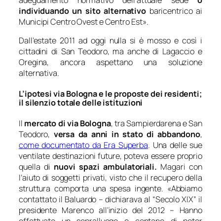
adeguamento normativo dell’attuale sede
o
individuando un sito alternativo
baricentrico ai
Municipi Centro Ovest e Centro Est
».
Dall’estate 2011 ad oggi nulla si è mosso e così i
cittadini di San Teodoro, ma anche di Lagaccio e
Oregina, ancora aspettano una soluzione
alternativa.
L’ipotesi via Bologna e le proposte dei residenti;
il silenzio totale delle istituzioni
Il
mercato di via Bologna
, tra Sampierdarena e San
Teodoro,
versa da anni in stato di abbandono
,
come documentato da Era Superba
. Una delle sue
ventilate destinazioni future, poteva essere proprio
quella di
nuovi spazi ambulatoriali.
Magari con
l’aiuto di soggetti privati, visto che il recupero della
struttura comporta una spesa ingente. «
Abbiamo
contattato il Baluardo
– dichiarava al “Secolo XIX” il
presidente Marenco all’inizio del 2012 –
Hanno
effettuato un sopralluogo e contano di poter