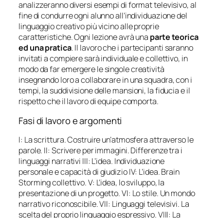
analizzeranno diversi esempi di format televisivo, al
fine di condurre ogni alunno all’individuazione del
linguaggio creativo più vicino alle proprie
caratteristiche. Ogni lezione avrà una
parte teorica
ed una pratica
. Il lavoro che i partecipanti saranno
invitati a compiere sarà individuale e collettivo, in
modo da far emergere le singole creatività
insegnando loro a collaborare in una squadra, con i
tempi, la suddivisione delle mansioni, la fiducia e il
rispetto che il lavoro di equipe comporta.
Fasi di lavoro e argomenti
I: La scrittura. Costruire un’atmosfera attraverso le
parole. II: Scrivere per immagini. Differenze tra i
linguaggi narrativi III: L’idea. Individuazione
personale e capacità di giudizio IV: L’idea. Brain
Storming collettivo. V: L’idea, lo sviluppo, la
presentazione di un progetto. VI: Lo stile. Un mondo
narrativo riconoscibile. VII: Linguaggi televisivi. La
scelta del proprio linguaggio espressivo. VIII: La