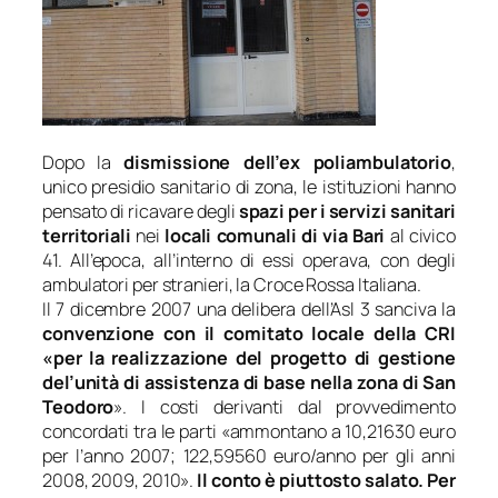
Dopo la
dismissione dell’ex poliambulatorio
,
unico presidio sanitario di zona, le istituzioni hanno
pensato di ricavare degli
spazi per i servizi sanitari
territoriali
nei
locali comunali di via Bari
al civico
41. All’epoca, all’interno di essi operava, con degli
ambulatori per stranieri, la Croce Rossa Italiana.
Il 7 dicembre 2007 una delibera dell’Asl 3 sanciva la
convenzione con il comitato locale della CRI
«
per la realizzazione del progetto di gestione
del’unità di assistenza di base nella zona di San
Teodoro
». I costi derivanti dal provvedimento
concordati tra le parti «
ammontano a 10,21630 euro
per l’anno 2007; 122,59560 euro/anno per gli anni
2008, 2009, 2010
».
Il conto è piuttosto salato. Per