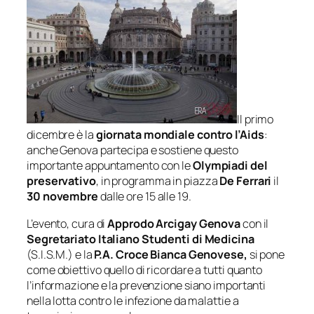
Il primo
dicembre è la
giornata mondiale contro l’Aids
:
anche Genova partecipa e sostiene questo
importante appuntamento con le
Olympiadi del
preservativo
, in programma in piazza
De Ferrari
il
30 novembre
dalle ore 15 alle 19.
L’evento, cura di
Approdo Arcigay Genova
con il
Segretariato Italiano Studenti di Medicina
(S.I.S.M.) e la
P.A. Croce Bianca Genovese,
si pone
come obiettivo quello di ricordare a tutti quanto
l’informazione e la prevenzione siano importanti
nella lotta contro le infezione da malattie a