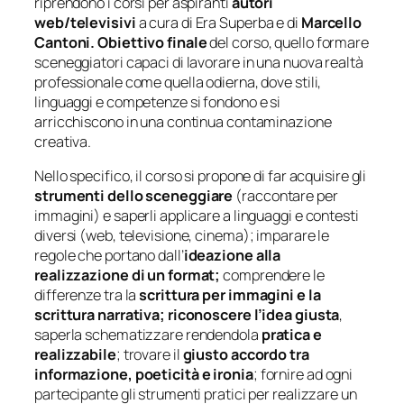
riprendono i corsi per aspiranti
autori
web/televisivi
a cura di Era Superba e di
Marcello
Cantoni.
Obiettivo finale
del corso, quello formare
sceneggiatori capaci di lavorare in una nuova realtà
professionale come quella odierna, dove stili,
linguaggi e competenze si fondono e si
arricchiscono in una continua contaminazione
creativa.
Nello specifico, il corso si propone di far acquisire gli
strumenti dello sceneggiare
(raccontare per
immagini) e saperli applicare a linguaggi e contesti
diversi (web, televisione, cinema); imparare le
regole che portano dall’
ideazione alla
realizzazione di un format;
comprendere le
differenze tra la
scrittura per immagini e la
scrittura narrativa; riconoscere l’idea giusta
,
saperla schematizzare rendendola
pratica e
realizzabile
; trovare il
giusto accordo tra
informazione, poeticità e ironia
; fornire ad ogni
partecipante gli strumenti pratici per realizzare un