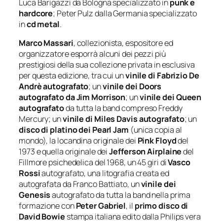
Luca Barigazzi da Bologna specializzato in
punk e
hardcore
; Peter Pulz dalla Germania specializzato
in
cd metal
.
Marco Massari
, collezionista, espositore ed
organizzatore esporrà alcuni dei pezzi più
prestigiosi della sua collezione privata in esclusiva
per questa edizione, tra cui un
vinile di Fabrizio De
Andrè autografato
; un
vinile dei Doors
autografato da Jim Morrison
; un
vinile dei Queen
autografato
da tutta la band compreso Freddy
Mercury; un
vinile di Miles Davis autografato
; un
disco di platino dei Pearl Jam
(unica copia al
mondo), la locandina originale dei
Pink Floyd
del
1973 e quella originale dei
Jefferson Airplaine
del
Fillmore psichedelica del 1968, un 45 giri di
Vasco
Rossi
autografato, una litografia creata ed
autografata da Franco Battiato, un
vinile dei
Genesis
autografato da tutta la band nella prima
formazione con
Peter Gabriel
, il
primo disco di
David Bowie
stampa italiana edito dalla Philips vera