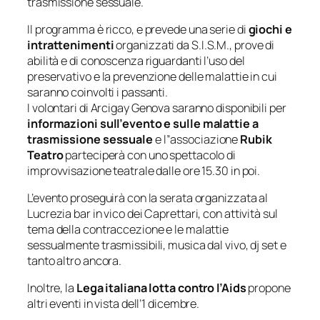
trasmissione sessuale.
Il programma è ricco, e prevede una serie di
giochi e
intrattenimenti
organizzati da S.I.S.M.,
prove di
abilità e di conoscenza riguardanti l’uso del
preservativo e la prevenzione delle malattie in cui
saranno coinvolti i passanti.
I volontari di Arcigay Genova saranno disponibili per
informazioni sull’evento e sulle malattie a
trasmissione sessuale
e l”associazione
Rubik
Teatro
parteciperà con uno spettacolo di
improvvisazione teatrale dalle ore 15.30 in poi.
L’evento proseguirà con la serata organizzata al
Lucrezia bar in vico dei Caprettari, con attività sul
tema della contraccezione e le malattie
sessualmente trasmissibili, musica dal vivo, dj set e
tanto altro ancora.
Inoltre, la
Lega italiana lotta contro l’Aids
propone
altri eventi in vista dell’1 dicembre.