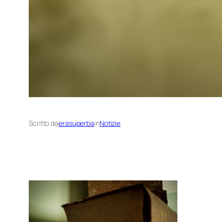
Scritto da
erasuperba
in
Notizie