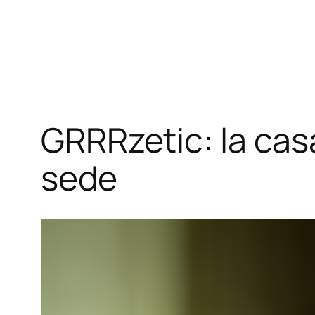
Vai
al
contenuto
GRRRzetic: la cas
sede