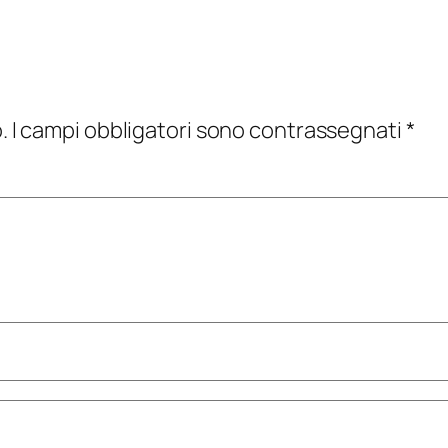
.
I campi obbligatori sono contrassegnati
*