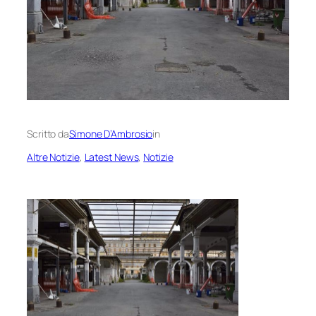
Scritto da
Simone D’Ambrosio
in
Altre Notizie
, 
Latest News
, 
Notizie