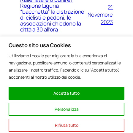
Regione Liguria
21
“bacchetta” la distrazione
Novembre
di ciclisti e pedoni, le
2023
associazioni chiedono la
città a 30 all’ora
Questo sito usa Cookies
Utilizziamo i cookie per migliorare la tua esperienza di
14
Ponte Morandi e quell’anno
navigazione, pubblicare annunci o contenuti personalizzati e
Agosto
zero che non è mai arrivato a
Genova
analizzare il nostro traffico. Facendo clic su "Accetta tutto",
2023
acconsenti al nostro utilizzo dei cookie.
Accetta tutto
20
Rinnovabili, al passo della
Gennaio
Bocchetta un parco eolico
Personalizza
con 5 pale da 150 metri
2022
Rifiuta tutto