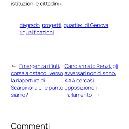
istituzioni e cittadini
».
degrado
progetti
quartieri di Genova
riqualificazioni
←
Emergenza rifiuti,
Carro armato Renzi, gli
corsa a ostacoli verso
avversari non ci sono:
la riapertura di
AAA cercasi
Scarpino: a che punto
opposizione in
siamo?
Parlamento
→
Commenti