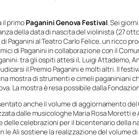
 il primo
Paganini Genova Festival
. Sei giorn
anza della data di nascita del violinista (27 
i Paganini al Teatro Carlo Felice, un ricco pro
ici di Paganini in collaborazione con il Comune
ini: tra gli ospiti attesi il, Luigi Attademo, An
dicarsi il Premio Paganini e molti altri. Il fest
una mostra di strumenti e cimeli paganiniani 
ova. La mostra è resa possibile dalla Fondazio
resentato anche il volume di aggiornamento de
alizzata dalle musicologhe Maria Rosa Moretti 
delle celebrazioni per il bicentenario della 
 le Ali
sostiene la realizzazione del volume d