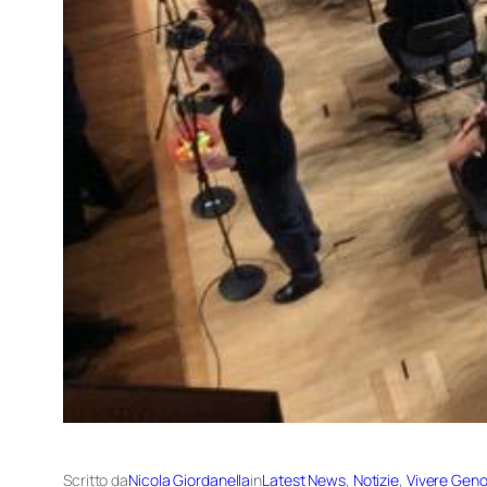
Scritto da
Nicola Giordanella
in
Latest News
, 
Notizie
, 
Vivere Gen