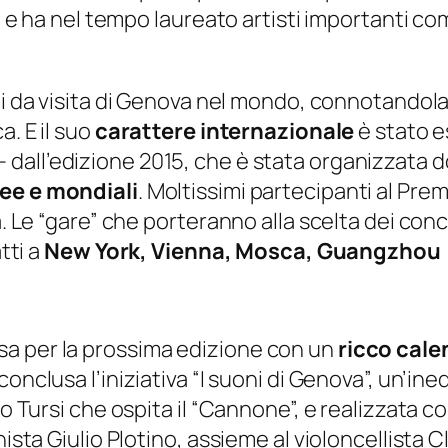
i e ha nel tempo laureato artisti importanti com
i da visita
di Genova nel mondo, connotandola –
a. E il suo
carattere internazionale
è stato e
– dall’edizione 2015, che è stata organizzata d
pee e mondiali
. Moltissimi partecipanti al Prem
pa. Le “gare” che porteranno alla scelta dei co
tti a
New York, Vienna, Mosca, Guangzhou 
a per la prossima edizione con un
ricco cale
 conclusa l’iniziativa “I suoni di Genova”, un’i
 Tursi che ospita il “Cannone”, e realizzata con i
nista Giulio Plotino, assieme al violoncellista