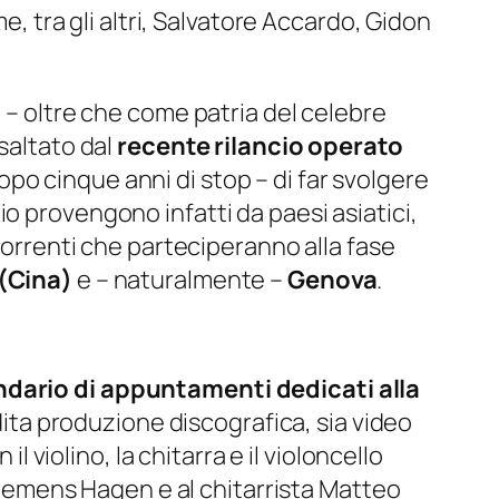
e, tra gli altri, Salvatore Accardo, Gidon
 oltre che come patria del celebre
saltato dal
recente rilancio operato
opo cinque anni di stop – di far svolgere
io provengono infatti da paesi asiatici,
ncorrenti che parteciperanno alla fase
(Cina)
e – naturalmente –
Genova
.
ndario di appuntamenti dedicati alla
nedita produzione discografica, sia video
l violino, la chitarra e il violoncello
 Clemens Hagen e al chitarrista Matteo