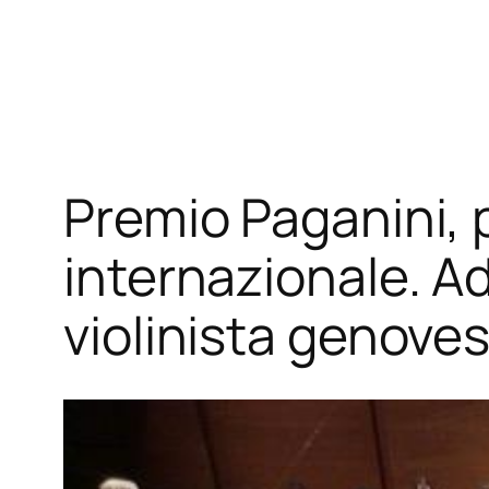
Vai
al
contenuto
Premio Paganini, 
internazionale. Ad
violinista genove