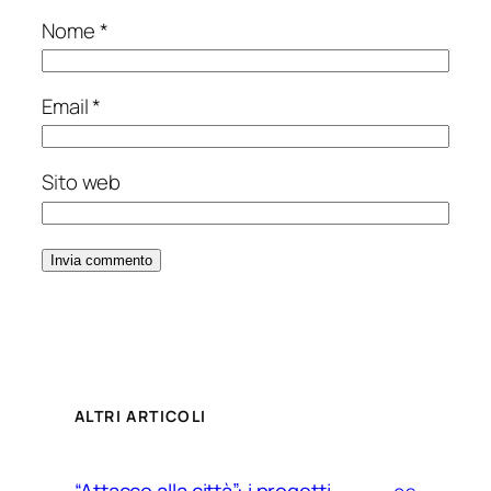
Nome
*
Email
*
Sito web
ALTRI ARTICOLI
“Attacco alla città”: i progetti