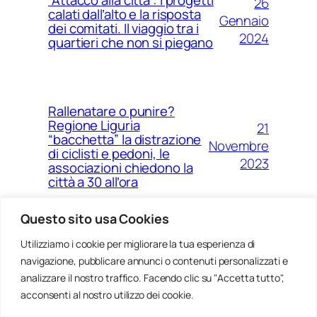
26
calati dall’alto e la risposta
Gennaio
dei comitati. Il viaggio tra i
2024
quartieri che non si piegano
Rallenatare o punire?
Regione Liguria
21
“bacchetta” la distrazione
Novembre
di ciclisti e pedoni, le
2023
associazioni chiedono la
città a 30 all’ora
Questo sito usa Cookies
Utilizziamo i cookie per migliorare la tua esperienza di
14
Ponte Morandi e quell’anno
navigazione, pubblicare annunci o contenuti personalizzati e
Agosto
zero che non è mai arrivato a
Genova
analizzare il nostro traffico. Facendo clic su "Accetta tutto",
2023
acconsenti al nostro utilizzo dei cookie.