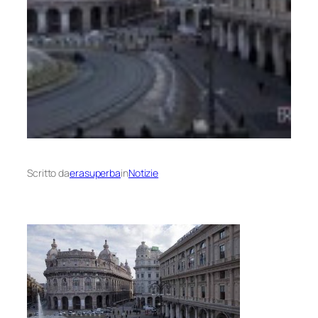
Scritto da
erasuperba
in
Notizie