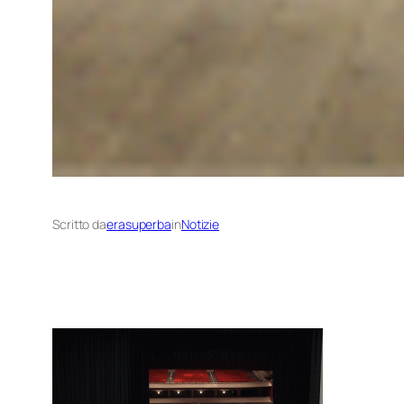
Scritto da
erasuperba
in
Notizie