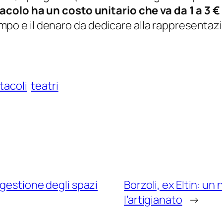
acolo ha un costo unitario che va da 1 a 3 €
 tempo e il denaro da dedicare alla rappresentaz
tacoli
teatri
 gestione degli spazi
Borzoli, ex Eltin: u
l’artigianato
→