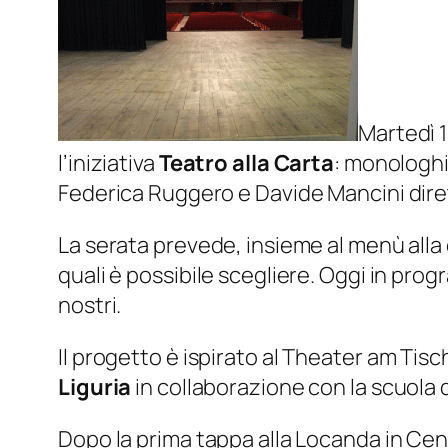
Martedì 1
l’iniziativa
Teatro alla Carta
: monologhi
Federica Ruggero e Davide Mancini diret
La serata prevede, insieme al menù alla c
quali è possibile scegliere. Oggi in prog
nostri.
Il progetto è ispirato al
Theater am Tisc
Liguria
in collaborazione con la scuola d
Dopo la prima tappa alla Locanda in Cent