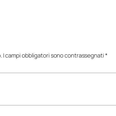
.
I campi obbligatori sono contrassegnati
*