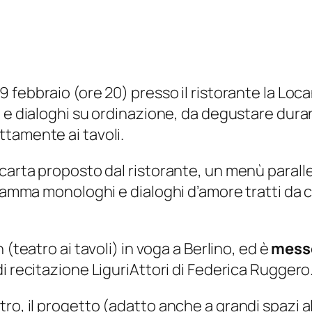
9 febbraio (ore 20) presso il ristorante la Loca
 e dialoghi su ordinazione, da degustare durant
tamente ai tavoli.
arta proposto dal ristorante, un menù parallelo
ramma monologhi e dialoghi d’amore tratti da cele
h
(teatro ai tavoli) in voga a Berlino, ed è
messo
i recitazione LiguriAttori di Federica Ruggero
ro, il progetto (adatto anche a grandi spazi al