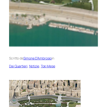
Scritto da
Simone D’Ambrosio
in
Dai Quartieri
, 
Notizie
, 
Top Mese