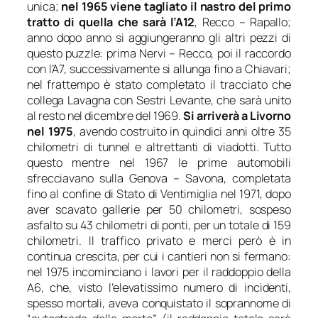
unica;
nel 1965 viene tagliato il nastro del primo
tratto di quella che sarà l’A12
, Recco – Rapallo;
anno dopo anno si aggiungeranno gli altri pezzi di
questo puzzle: prima Nervi – Recco, poi il raccordo
con l’A7, successivamente si allunga fino a Chiavari;
nel frattempo è stato completato il tracciato che
collega Lavagna con Sestri Levante, che sarà unito
al resto nel dicembre del 1969.
Si arriverà a Livorno
nel 1975
, avendo costruito in quindici anni oltre 35
chilometri di tunnel e altrettanti di viadotti. Tutto
questo mentre nel 1967 le prime automobili
sfrecciavano sulla Genova – Savona, completata
fino al confine di Stato di Ventimiglia nel 1971, dopo
aver scavato gallerie per 50 chilometri, sospeso
asfalto su 43 chilometri di ponti, per un totale di 159
chilometri. Il traffico privato e merci però è in
continua crescita, per cui i cantieri non si fermano:
nel 1975 incominciano i lavori per il raddoppio della
A6, che, visto l’elevatissimo numero di incidenti,
spesso mortali, aveva conquistato il soprannome di