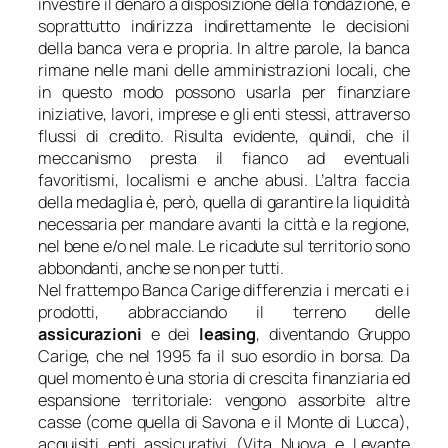
investire il denaro a disposizione della fondazione, e
soprattutto indirizza indirettamente le decisioni
della banca vera e propria. In altre parole, la banca
rimane nelle mani delle amministrazioni locali, che
in questo modo possono usarla per finanziare
iniziative, lavori, imprese e gli enti stessi, attraverso
flussi di credito. Risulta evidente, quindi, che il
meccanismo presta il fianco ad eventuali
favoritismi, localismi e anche abusi. L’altra faccia
della medaglia è, però, quella di garantire la liquidità
necessaria per mandare avanti la città e la regione,
nel bene e/o nel male. Le ricadute sul territorio sono
abbondanti, anche se non per tutti.
Nel frattempo Banca Carige differenzia i mercati e i
prodotti, abbracciando il terreno delle
assicurazioni
e dei
leasing
, diventando Gruppo
Carige, che nel 1995 fa il suo esordio in borsa. Da
quel momento è una storia di crescita finanziaria ed
espansione territoriale: vengono assorbite altre
casse (come quella di Savona e il Monte di Lucca),
acquisiti enti assicurativi (Vita Nuova e Levante