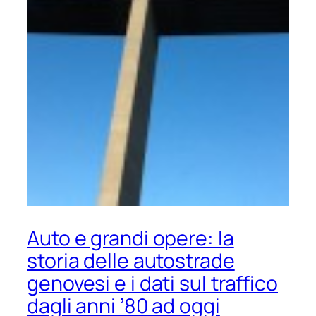
Auto e grandi opere: la
storia delle autostrade
genovesi e i dati sul traffico
dagli anni ’80 ad oggi