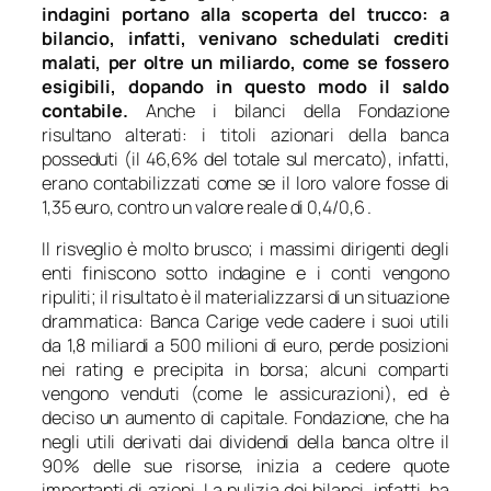
indagini portano alla scoperta del trucco: a
bilancio, infatti, venivano schedulati crediti
malati, per oltre un miliardo, come se fossero
esigibili, dopando in questo modo il saldo
contabile.
Anche i bilanci della Fondazione
risultano alterati: i titoli azionari della banca
posseduti (il 46,6% del totale sul mercato), infatti,
erano contabilizzati come se il loro valore fosse di
1,35 euro, contro un valore reale di 0,4/0,6 .
Il risveglio è molto brusco; i massimi dirigenti degli
enti finiscono sotto indagine e i conti vengono
ripuliti; il risultato è il materializzarsi di un situazione
drammatica: Banca Carige vede cadere i suoi utili
da 1,8 miliardi a 500 milioni di euro, perde posizioni
nei rating e precipita in borsa; alcuni comparti
vengono venduti (come le assicurazioni), ed è
deciso un aumento di capitale. Fondazione, che ha
negli utili derivati dai dividendi della banca oltre il
90% delle sue risorse, inizia a cedere quote
importanti di azioni. La pulizia dei bilanci, infatti, ha