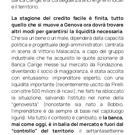
e il territorio.
La stagione del credito facile è finita, tutto
quello che si muove a Genova ora dovrà trovare
altri modi per garantirsi la liquidità necessaria
.
Che sia un bene o un male, dipenderà dalla capacità
politica e progettuale degli amministratori. L’entrata
in scena di Vittorio Malacalza, a capo del gruppo
industriale che ha acquisito le quote azionarie di
Banca Carige messe sul mercato da Fondazione,
diventando il socio di maggioranza, è stata accolta
con entusiasmo: imprenditore esperto, con una
liquidità importante (recentemente uscito da Pirelli
con oltre 500 milioni di ricavi), nei fatti ha sbloccato
la situazione, salvando l’istituto nel nome della
“genovesità” (nonostante sia nato a Bobbio,
l’imprenditore è da sempre di base nel capoluogo
ligure). Ma tutto il contesto è cambiato, e
la banca,
mai come oggi, è in balia del mercato e fuori dal
“controllo” del territorio
: il settantasettenne