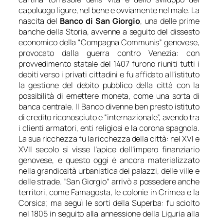
capoluogo ligure, nel bene e ovviamente nel male. La
nascita del
Banco di San Giorgio
, una delle prime
banche della Storia, avvenne a seguito del dissesto
economico della “Compagna Communis” genovese,
provocato dalla guerra contro Venezia: con
provvedimento statale del 1407 furono riuniti tutti i
debiti verso i privati cittadini e fu affidato all’istituto
la gestione del debito pubblico della città con la
possibilità di emettere moneta, come una sorta di
banca centrale. Il Banco divenne ben presto istituto
di credito riconosciuto e “internazionale”, avendo tra
i clienti armatori, enti religiosi e la corona spagnola.
La sua ricchezza fu la ricchezza della città: nel XVI e
XVII secolo si visse l’apice dell’impero finanziario
genovese, e questo oggi è ancora materializzato
nella grandiosità urbanistica dei palazzi, delle ville e
delle strade. “San Giorgio” arrivò a possedere anche
territori, come Famagosta, le colonie in Crimea e la
Corsica; ma seguì le sorti della Superba: fu sciolto
nel 1805 in seguito alla annessione della Liguria alla