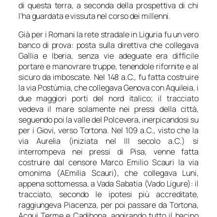
di questa terra, a seconda della prospettiva di chi
l’ha guardata e vissuta nel corso dei millenni.
Già per i Romani la rete stradale in Liguria fu un vero
banco di prova: posta sulla direttiva che collegava
Gallia e Iberia, senza vie adeguate era difficile
portare e manovrare truppe, tenendole rifornite e al
sicuro da imboscate. Nel 148 a.C., fu fatta costruire
la via Postùmia, che collegava Genova con Aquileia, i
due maggiori porti del nord italico; il tracciato
vedeva il mare solamente nei pressi della città,
seguendo poi la valle del Polcevera, inerpicandosi su
per i Giovi, verso Tortona. Nel 109 a.C., visto che la
via Aurelia (iniziata nel III secolo a.C.) si
interrompeva nei pressi di Pisa, venne fatta
costruire dal censore Marco Emilio Scauri la via
omonima (AEmilia Scauri), che collegava Luni,
appena sottomessa, a Vada Sabatia (Vado Ligure): il
tracciato, secondo le ipotesi più accreditate,
raggiungeva Piacenza, per poi passare da Tortona,
Acqui Terme e Cadibona, aggirando tutto il bacino