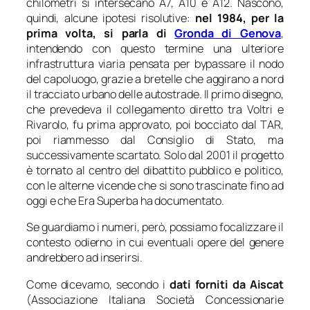
chilometri si intersecano A7, A10 e A12. Nascono,
quindi, alcune ipotesi risolutive:
nel 1984, per la
prima volta, si parla di
Gronda di Genova
,
intendendo con questo termine una ulteriore
infrastruttura viaria pensata per bypassare il nodo
del capoluogo, grazie a bretelle che aggirano a nord
il tracciato urbano delle autostrade. Il primo disegno,
che prevedeva il collegamento diretto tra Voltri e
Rivarolo, fu prima approvato, poi bocciato dal TAR,
poi riammesso dal Consiglio di Stato, ma
successivamente scartato. Solo dal 2001 il progetto
è tornato al centro del dibattito pubblico e politico,
con le alterne vicende che si sono trascinate fino ad
oggi e che Era Superba ha documentato.
Se guardiamo i numeri, però, possiamo focalizzare il
contesto odierno in cui eventuali opere del genere
andrebbero ad inserirsi.
Come dicevamo, secondo i
dati forniti da Aiscat
(Associazione Italiana Società Concessionarie