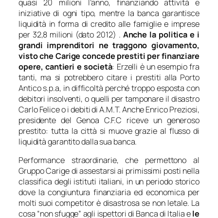
quasi 20 milioni l’anno, finanziando attività e
iniziative di ogni tipo, mentre la banca garantisce
liquidità in forma di credito alle famiglie e imprese
per 32,8 milioni (dato 2012) .
Anche la politica e i
grandi imprenditori ne traggono giovamento,
visto che Carige concede prestiti per finanziare
opere, cantieri e società
: Erzelli è un esempio fra
tanti, ma si potrebbero citare i prestiti alla Porto
Antico s.p.a, in difficoltà perché troppo esposta con
debitori insolventi, o quelli per tamponare il disastro
Carlo Felice o i debiti di A.M.T. Anche Enrico Preziosi,
presidente del Genoa C.F.C riceve un generoso
prestito: tutta la città si muove grazie al flusso di
liquidità garantito dalla sua banca.
Performance straordinarie, che permettono al
Gruppo Carige di assestarsi ai primissimi posti nella
classifica degli istituti italiani, in un periodo storico
dove la congiuntura finanziaria ed economica per
molti suoi competitor è disastrosa se non letale. La
cosa “non sfugge” agli ispettori di Banca di Italia e
le