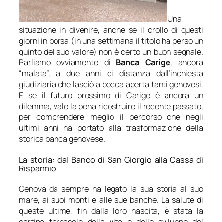
Una
situazione in divenire, anche se il crollo di questi
giorni in borsa (in una settimana il titolo ha perso un
quinto del suo valore) non è certo un buon segnale.
Parliamo ovviamente di
Banca Carige
, ancora
“malata”, a due anni di distanza dall’inchiesta
giudiziaria che lasciò a bocca aperta tanti genovesi.
E se il futuro prossimo di Carige è ancora un
dilemma, vale la pena ricostruire il recente passato,
per comprendere meglio il percorso che negli
ultimi anni ha portato alla trasformazione della
storica banca genovese.
La storia: dal Banco di San Giorgio alla Cassa di
Risparmio
Genova da sempre ha legato la sua storia al suo
mare, ai suoi monti e alle sue banche. La salute di
queste ultime, fin dalla loro nascita, è stata la
cartina tornasole della vita e dello sviluppo del