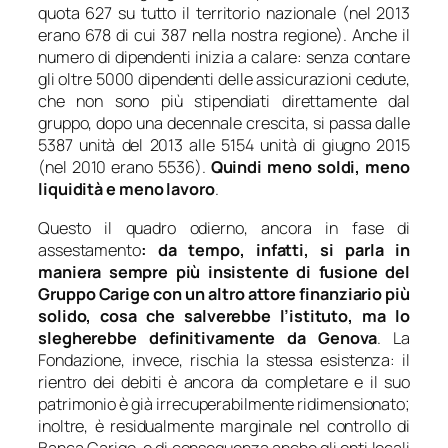
quota 627 su tutto il territorio nazionale (nel 2013
erano 678 di cui 387 nella nostra regione). Anche il
numero di dipendenti inizia a calare: senza contare
gli oltre 5000 dipendenti delle assicurazioni cedute,
che non sono più stipendiati direttamente dal
gruppo, dopo una decennale crescita, si passa dalle
5387 unità del 2013 alle 5154 unità di giugno 2015
(nel 2010 erano 5536).
Quindi meno soldi, meno
liquidità e meno lavoro
.
Questo il quadro odierno, ancora in fase di
assestamento
: da tempo, infatti, si parla in
maniera sempre più insistente di fusione del
Gruppo Carige con un altro attore finanziario più
solido, cosa che salverebbe l’istituto, ma lo
slegherebbe definitivamente da Genova
. La
Fondazione, invece, rischia la stessa esistenza: il
rientro dei debiti è ancora da completare e il suo
patrimonio è già irrecuperabilmente ridimensionato;
inoltre, è residualmente marginale nel controllo di
Banca Carige, e di conseguenza anche gli enti locali