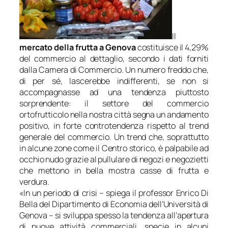
Il
mercato della frutta a Genova
costituisce il 4,29%
del commercio al dettaglio, secondo i dati forniti
dalla Camera di Commercio. Un numero freddo che,
di per sé, lascerebbe indifferenti, se non si
accompagnasse ad una tendenza piuttosto
sorprendente: il settore del commercio
ortofrutticolo nella nostra città segna un andamento
positivo, in forte controtendenza rispetto al trend
generale del commercio. Un trend che, soprattutto
in alcune zone come il Centro storico, è palpabile ad
occhio nudo grazie al pullulare di negozi e negozietti
che mettono in bella mostra casse di frutta e
verdura.
«
In un periodo di crisi
– spiega il professor Enrico Di
Bella del Dipartimento di Economia dell’Università di
Genova –
si sviluppa spesso la tendenza all’apertura
di nuove attività commerciali, specie in alcuni