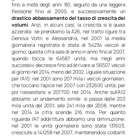
fino a metà degli anni ’80, seguito da una leggera
flessione fino al 2000, e successivamente un
drastico abbassamento del tasso di crescita dei
volumi
. Anzi, in alcuni casi, la crescita si è quasi
azzerata: se prendiamo la A26, nel tratto ligure tra
Genova Voltri e Alessandria, nel 2001 la media
giornaliera registrata è stata di 54234 veicoli al
giorno; questa cifra sale di anno in anno fino al 2007,
quando tocca le 64587 unità; ma negli anni
successivi decresce fino ad arrivare ai 56507 veicoli
al giorno nel 2014, meno del 2002. Uguale situazione
per l’A10: nel 2001 sono 207 mila i veicoli giornalieri,
che toccano l’apice nel 2007 con 232600 unità, per
poi riassestarsi a 207700 nel 2014. Anche sull’A12
abbiamo un andamento simile: si passa dalle 203
mila unità del 2001, alle 241 mila del 2008, mentre
nel 2014 la cifra scende 216 mila. Per quanto
riguarda l’A7 addirittura abbiamo una diminuzione:
nel 2001 le unità giornaliere sono state 131603,
cresciute a 141258 nel 2007, mantenendosi costanti