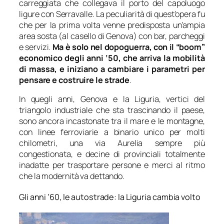
carreggiata che collegava il porto del capoluogo
ligure con Serravalle. La peculiarità di quest’opera fu
che per la prima volta venne predisposta un’ampia
area sosta (al casello di Genova) con bar, parcheggi
e servizi.
Ma è solo nel dopoguerra, con il “boom”
economico degli anni ‘50, che arriva la mobilità
di massa, e iniziano a cambiare i parametri per
pensare e costruire le strade
.
In quegli anni, Genova e la Liguria, vertici del
triangolo industriale che sta trascinando il paese,
sono ancora incastonate tra il mare e le montagne,
con linee ferroviarie a binario unico per molti
chilometri, una via Aurelia sempre più
congestionata, e decine di provinciali totalmente
inadatte per trasportare persone e merci al ritmo
che la modernità va dettando.
Gli anni ’60, le autostrade: la Liguria cambia volto