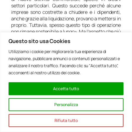
settori particolari. Questo succede perché alcune
imprese sono costrette a chiudere e i dipendenti,
anche grazie alla liquidazione, provano a mettersi in
proprio. Tuttavia, spesso questo tipo di operazione
non rimane sostenibile a lungo
». Ma l’aspetto che più
sorprende è proprio che, a fronte di un aumento
Questo sito usa Cookies
dell’avvio di attività, nel settore dell’ortofrutta non
sembrano essere cresciute esponenzialmente le
Utilizziamo i cookie per migliorare la tua esperienza di
cessazioni, altra peculiarità che dovrebbe invece
navigazione, pubblicare annunci o contenuti personalizzati e
contraddistinguere i momenti di crisi economica.
analizzare il nostro traffico. Facendo clic su "Accetta tutto",
Ma non è tutto oro quel che luccica…
acconsenti al nostro utilizzo dei cookie.
Il negozio di ortofrutta: facile da aprire e,
soprattutto, facile da chiudere
Accetta tutto
Dopo la liberalizzazione del commercio sancita
Personalizza
definitivamente da Regione Liguria con una delibera
di fine 2012,
aprire un negozio di frutta e verdura
non comporta costi particolarmente ingenti,
Rifiuta tutto
non richiede grandi investimenti iniziali, non