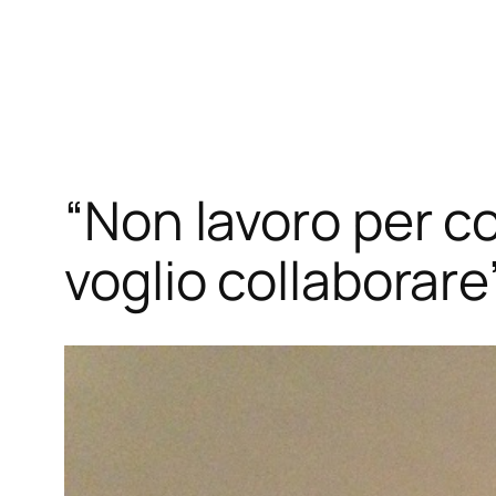
Vai
al
contenuto
“Non lavoro per c
voglio collaborare