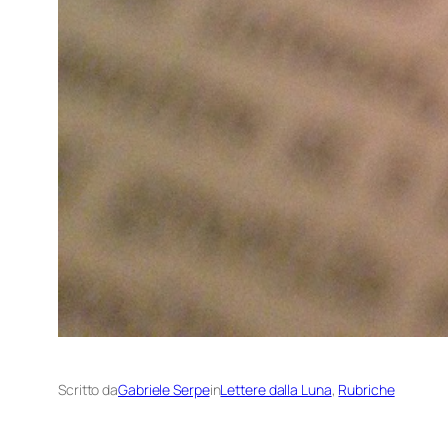
Scritto da
Gabriele Serpe
in
Lettere dalla Luna
, 
Rubriche