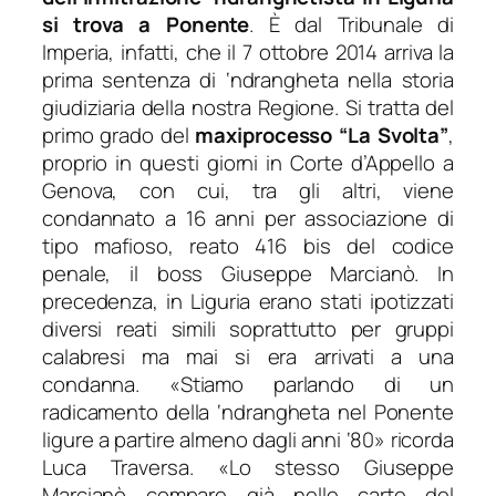
si trova a Ponente
. È dal Tribunale di
Imperia, infatti, che il 7 ottobre 2014 arriva la
prima sentenza di ‘ndrangheta nella storia
giudiziaria della nostra Regione. Si tratta del
primo grado del
maxiprocesso “La Svolta”
,
proprio in questi giorni in Corte d’Appello a
Genova, con cui, tra gli altri, viene
condannato a 16 anni per associazione di
tipo mafioso, reato 416 bis del codice
penale, il boss Giuseppe Marcianò. In
precedenza, in Liguria erano stati ipotizzati
diversi reati simili soprattutto per gruppi
calabresi ma mai si era arrivati a una
condanna. «
Stiamo parlando di un
radicamento della ‘ndrangheta nel Ponente
ligure a partire almeno dagli anni ‘80
» ricorda
Luca Traversa. «
Lo stesso Giuseppe
Marcianò compare già nelle carte del