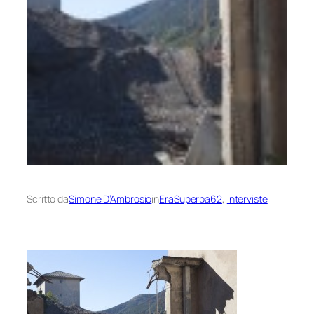
Scritto da
Simone D’Ambrosio
in
EraSuperba62
, 
Interviste