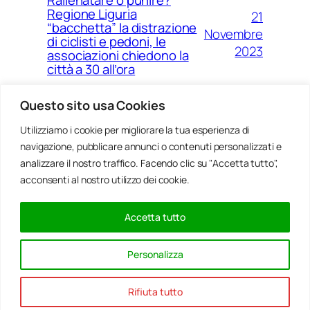
Regione Liguria
21
“bacchetta” la distrazione
Novembre
di ciclisti e pedoni, le
2023
associazioni chiedono la
città a 30 all’ora
Questo sito usa Cookies
Utilizziamo i cookie per migliorare la tua esperienza di
14
Ponte Morandi e quell’anno
navigazione, pubblicare annunci o contenuti personalizzati e
Agosto
zero che non è mai arrivato a
Genova
analizzare il nostro traffico. Facendo clic su "Accetta tutto",
2023
acconsenti al nostro utilizzo dei cookie.
Accetta tutto
20
Rinnovabili, al passo della
Gennaio
Bocchetta un parco eolico
Personalizza
con 5 pale da 150 metri
2022
Rifiuta tutto