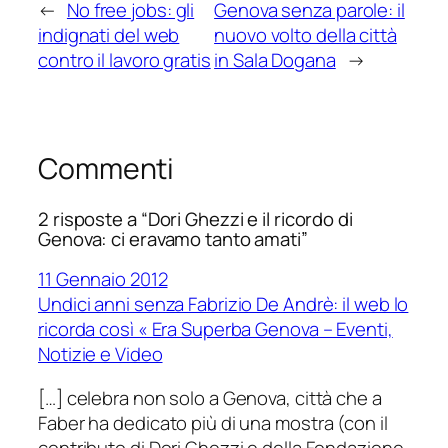
←
No free jobs: gli
Genova senza parole: il
indignati del web
nuovo volto della città
contro il lavoro gratis
in Sala Dogana
→
Commenti
2 risposte a “Dori Ghezzi e il ricordo di
Genova: ci eravamo tanto amati”
11 Gennaio 2012
Undici anni senza Fabrizio De Andrè: il web lo
ricorda così « Era Superba Genova – Eventi,
Notizie e Video
[…] celebra non solo a Genova, città che a
Faber ha dedicato più di una mostra (con il
contributo di Dori Ghezzi e della Fondazione