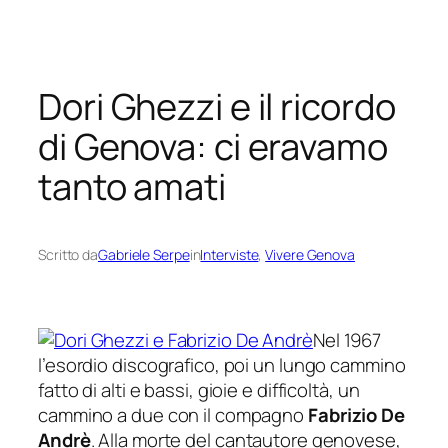
Vai
al
contenuto
Dori Ghezzi e il ricordo
di Genova: ci eravamo
tanto amati
Scritto da
Gabriele Serpe
in
Interviste
, 
Vivere Genova
Nel 1967
l’esordio discografico, poi un lungo cammino
fatto di alti e bassi, gioie e difficoltà, un
cammino a due con il compagno
Fabrizio De
Andrè
. Alla morte del cantautore genovese,