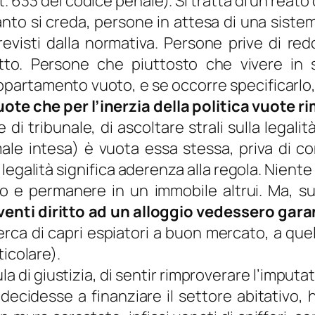
 art. 633 del codice penale). Si tratta di un re
anto si creda, persone in attesa di una siste
visti dalla normativa. Persone prive di red
fitto. Persone che piuttosto che vivere i
appartamento vuoto, e se occorre specificarlo
uote che per l’inerzia della politica vuote
e di tribunale, di ascoltare strali sulla lega
le intesa) è vuota essa stessa, priva di con
 legalità significa aderenza alla regola. Niente 
o e permanere in un immobile altrui. Ma, s
venti diritto ad un alloggio vedessero garan
erca di capri espiatori a buon mercato, a que
ticolare).
ula di giustizia, di sentir rimproverare l’impu
i decidesse a finanziare il settore abitativ