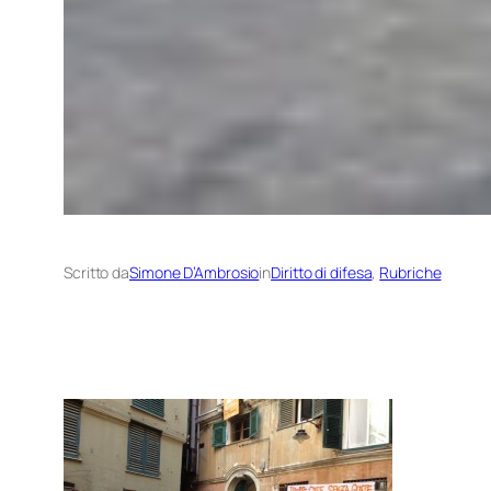
Scritto da
Simone D’Ambrosio
in
Diritto di difesa
, 
Rubriche