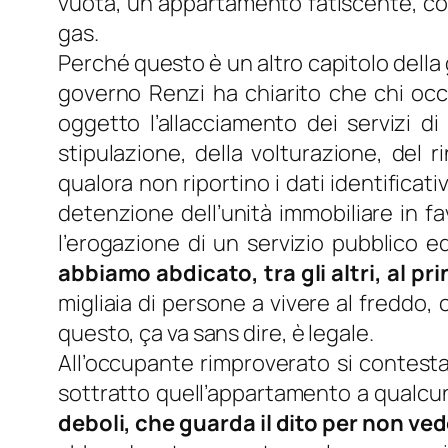
vuota, un appartamento fatiscente, con 
gas.
Perché questo è un altro capitolo della 
governo Renzi ha chiarito che chi occup
oggetto l’allacciamento dei servizi di e
stipulazione, della volturazione, del
qualora non riportino i dati identificati
detenzione dell’unità immobiliare in fa
l’erogazione di un servizio pubblico e
abbiamo abdicato, tra gli altri, al pri
migliaia di persone a vivere al freddo, 
questo,
ça va sans dire
, è legale.
All’occupante rimproverato si contestav
sottratto quell’appartamento a qualcun
deboli, che guarda il dito per non ved