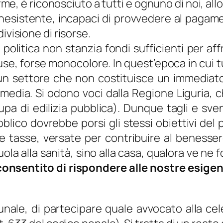
 forme, è riconosciuto a tutti e ognuno di noi, a
nesistente, incapaci di provvedere al pagamen
ivisione di risorse.
la politica non stanzia fondi sufficienti per a
e, forse monocolore. In quest’epoca in cui tu
 un settore che non costituisce un immediato 
 media. Si odono voci dalla Regione Liguria, c
cupa di edilizia pubblica). Dunque tagli e sve
ubblico dovrebbe porsi gli stessi obiettivi del
re tasse, versate per contribuire al benesser
cuola alla sanità, sino alla casa, qualora ve n
a consentito di rispondere alle nostre esige
bunale, di partecipare quale avvocato alla c