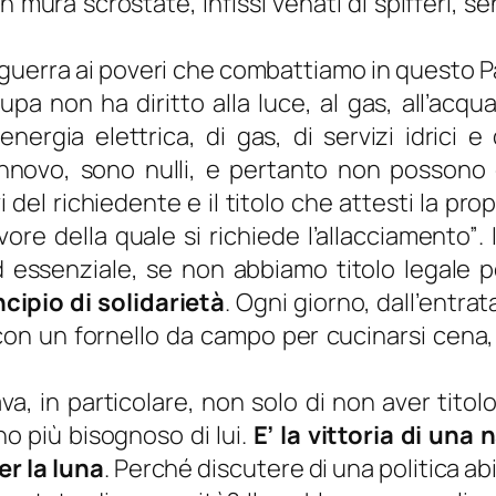
mura scrostate, infissi venati di spifferi, 
guerra ai poveri che combattiamo in questo Pae
a non ha diritto alla luce, al gas, all’acqua
nergia elettrica, di gas, di servizi idrici e
 rinnovo, sono nulli, e pertanto non possono
vi del richiedente e il titolo che attesti la pro
vore della quale si richiede l’allacciamento”
.
d essenziale, se non abbiamo titolo legale 
ncipio di solidarietà
. Ogni giorno, dall’entra
con un fornello da campo per cucinarsi cena, 
a, in particolare, non solo di non aver titol
o più bisognoso di lui.
E’ la vittoria di una
er la luna
. Perché discutere di una politica a