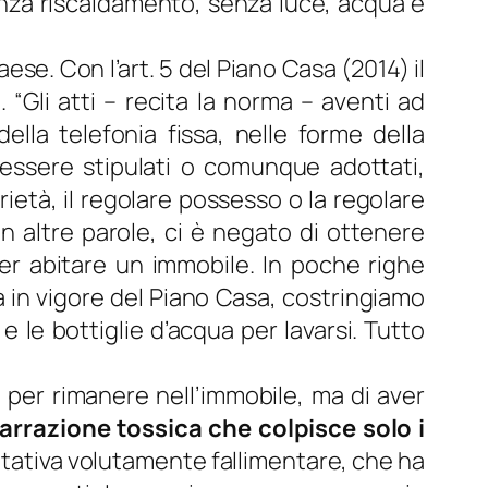
senza riscaldamento, senza luce, acqua e
se. Con l’art. 5 del Piano Casa (2014) il
. “
Gli atti
– recita la norma –
aventi ad
 della telefonia fissa, nelle forme della
 essere stipulati o comunque adottati,
prietà, il regolare possesso o la regolare
 In altre parole, ci è negato di ottenere
per abitare un immobile. In poche righe
ta in vigore del Piano Casa, costringiamo
e le bottiglie d’acqua per lavarsi. Tutto
o per rimanere nell’immobile, ma di aver
 narrazione tossica che colpisce solo i
bitativa volutamente fallimentare, che ha