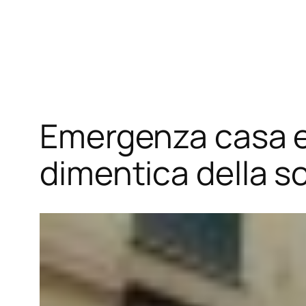
Vai
al
contenuto
Emergenza casa e D
dimentica della so