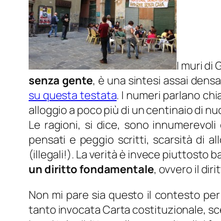
I muri di
senza gente
, è una sintesi assai densa
su questa testata
. I numeri parlano chia
alloggio a poco più di un centinaio di nu
Le ragioni, si dice, sono innumerevoli 
pensati e peggio scritti, scarsità di al
(illegali!). La verità è invece piuttosto 
un diritto fondamentale
, ovvero il dir
Non mi pare sia questo il contesto per e
tanto invocata Carta costituzionale, sce