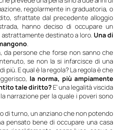
ato che prevede una pena sino a due anni di
mazione, regolarmente in graduatoria, o
dito, sfrattate dal precedente alloggio
n strada, hanno deciso di occupare un
, astrattamente destinato a loro.
Una di
 rimangono
.
lità, da persone che forse non sanno che
tenuto, se non la si infarcisce di una
di più. E qual è la regola? La regola è che
uggerisco,
la norma, più ampiamente
tito tale diritto?
E’ una legalità viscida
lla narrazione per la quale i poveri sono
tato di turno, un anziano che non potendo
o, ha pensato bene di occupare una casa