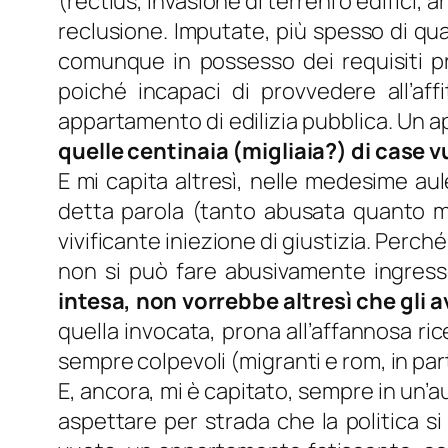
(
rectius
, invasione di terreni o edifici,
reclusione. Imputate, più spesso di qu
comunque in possesso dei requisiti pre
poiché incapaci di provvedere all’af
appartamento di edilizia pubblica. Un 
quelle centinaia (migliaia?) di case v
E mi capita altresì, nelle medesime aul
detta parola (tanto abusata quanto ma
vivificante iniezione di giustizia. Perché
non si può fare abusivamente ingress
intesa, non vorrebbe altresì che gli a
quella invocata, prona all’affannosa ric
sempre colpevoli (migranti e rom, in par
E, ancora, mi è capitato, sempre in un’a
aspettare per strada che la politica s