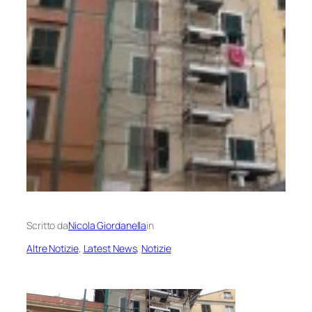
Scritto da
Nicola Giordanella
in
Altre Notizie
, 
Latest News
, 
Notizie