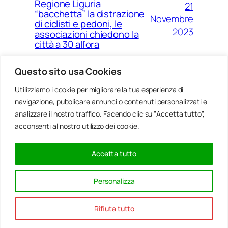
Regione Liguria
21
“bacchetta” la distrazione
Novembre
di ciclisti e pedoni, le
2023
associazioni chiedono la
città a 30 all’ora
Questo sito usa Cookies
Utilizziamo i cookie per migliorare la tua esperienza di
14
Ponte Morandi e quell’anno
navigazione, pubblicare annunci o contenuti personalizzati e
Agosto
zero che non è mai arrivato a
Genova
analizzare il nostro traffico. Facendo clic su "Accetta tutto",
2023
acconsenti al nostro utilizzo dei cookie.
Accetta tutto
20
Rinnovabili, al passo della
Gennaio
Bocchetta un parco eolico
Personalizza
con 5 pale da 150 metri
2022
Rifiuta tutto