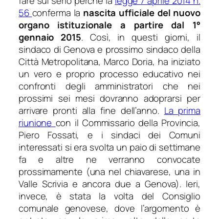
fare sul serio perché la
legge 7 aprile 2014 n.
56
conferma la
nascita ufficiale del nuovo
organo istituzionale a partire dal 1°
gennaio 2015
. Così, in questi giorni, il
sindaco di Genova e prossimo sindaco della
Città Metropolitana, Marco Doria, ha iniziato
un vero e proprio processo educativo nei
confronti degli amministratori che nei
prossimi sei mesi dovranno adoprarsi per
arrivare pronti alla fine dell’anno.
La prima
riunione
con il Commissario della Provincia,
Piero Fossati, e i sindaci dei Comuni
interessati si era svolta un paio di settimane
fa e altre ne verranno convocate
prossimamente (una nel chiavarese, una in
Valle Scrivia e ancora due a Genova). Ieri,
invece, è stata la volta del Consiglio
comunale genovese, dove l’argomento è