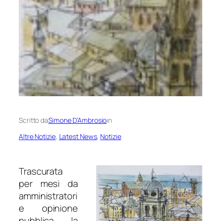
Scritto da
Simone D’Ambrosio
in
Altre Notizie
, 
Latest News
, 
Notizie
Trascurata
per mesi da
amministratori
e opinione
pubblica, la