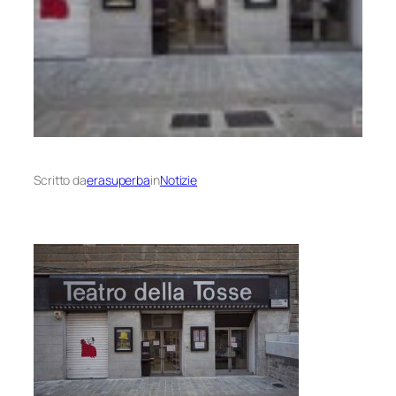
Scritto da
erasuperba
in
Notizie