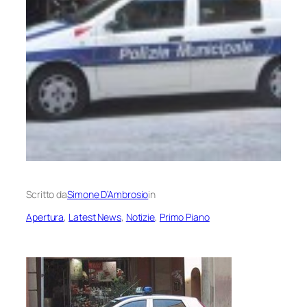
Scritto da
Simone D’Ambrosio
in
Apertura
, 
Latest News
, 
Notizie
, 
Primo Piano