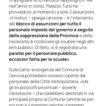
rimpinguare la richiesta di fabbisogno»
. Ma
nell”anno in corso, Palazzo Tursi ha
provveduto al momento a sole 2 assunzioni.
«Il motivo
– spiega Lanzone –
è l’intervento
del
blocco di assunzioni per tutto il
personale imposto dal governo a seguito
della soppressione delle Province
e della
necessità di ricollocare gli esuberi negli altri
enti pubblici. Di fatto, si è registrata una
paralisi per il personale pubblico,
eccezion fatta per le
scuole»
.
Sulla carta, le esigenze del Comune di
Genova potrebbero essere coperte dal
personale della Città metropolitana.
«Ma
gli ex poliziotti provinciali
– avverte
l’assessore –
che sarebbero destinati in via
principale proprio al Comune (anche se per
noi non è il massimo perché vorremmo