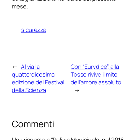
mese.
sicurezza
←
Al via la
Con “Eurydice”, alla
quattordicesima
Tosse rivive il mito
edizione del Festival
dell’amore assoluto
della Scienza
→
Commenti
Una risposta a “Polizia Municipale, nel 2016