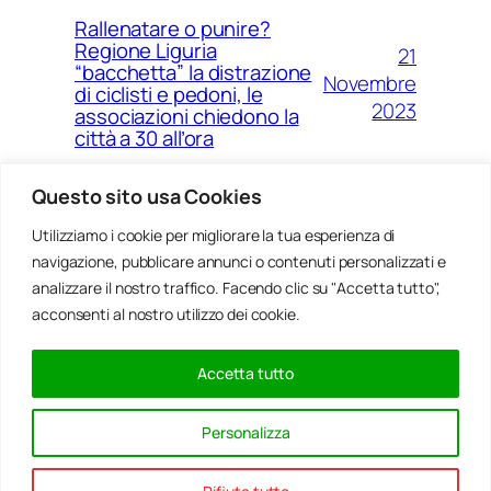
Rallenatare o punire?
Regione Liguria
21
“bacchetta” la distrazione
Novembre
di ciclisti e pedoni, le
2023
associazioni chiedono la
città a 30 all’ora
Questo sito usa Cookies
Utilizziamo i cookie per migliorare la tua esperienza di
14
Ponte Morandi e quell’anno
navigazione, pubblicare annunci o contenuti personalizzati e
Agosto
zero che non è mai arrivato a
Genova
analizzare il nostro traffico. Facendo clic su "Accetta tutto",
2023
acconsenti al nostro utilizzo dei cookie.
Accetta tutto
20
Rinnovabili, al passo della
Gennaio
Bocchetta un parco eolico
Personalizza
con 5 pale da 150 metri
2022