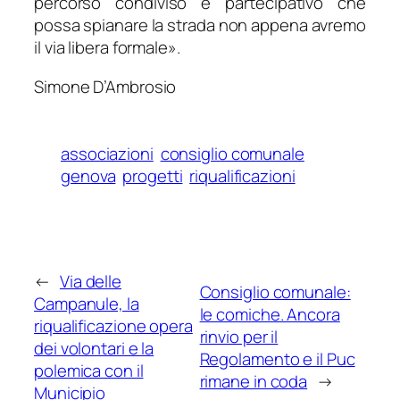
percorso condiviso e partecipativo che
possa spianare la strada non appena avremo
il via libera formale
».
Simone D’Ambrosio
associazioni
consiglio comunale
genova
progetti
riqualificazioni
←
Via delle
Consiglio comunale:
Campanule, la
le comiche. Ancora
riqualificazione opera
rinvio per il
dei volontari e la
Regolamento e il Puc
polemica con il
rimane in coda
→
Municipio