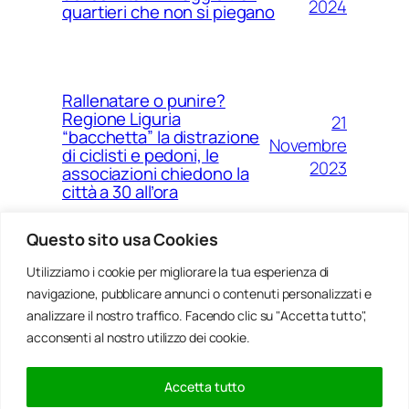
2024
quartieri che non si piegano
Rallenatare o punire?
Regione Liguria
21
“bacchetta” la distrazione
Novembre
di ciclisti e pedoni, le
2023
associazioni chiedono la
città a 30 all’ora
Questo sito usa Cookies
Utilizziamo i cookie per migliorare la tua esperienza di
14
Ponte Morandi e quell’anno
navigazione, pubblicare annunci o contenuti personalizzati e
Agosto
zero che non è mai arrivato a
Genova
analizzare il nostro traffico. Facendo clic su "Accetta tutto",
2023
acconsenti al nostro utilizzo dei cookie.
Accetta tutto
20
Rinnovabili, al passo della