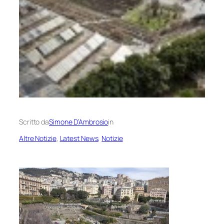
Scritto da
Simone D’Ambrosio
in
Altre Notizie
, 
Latest News
, 
Notizie