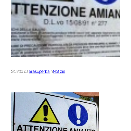
Scritto da
erasuperba
in
Notizie