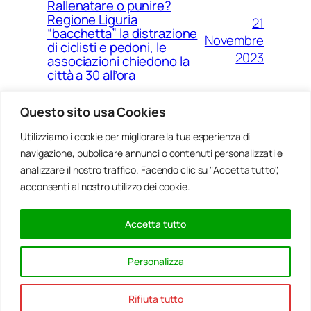
Rallenatare o punire?
Regione Liguria
21
“bacchetta” la distrazione
Novembre
di ciclisti e pedoni, le
2023
associazioni chiedono la
città a 30 all’ora
Questo sito usa Cookies
Utilizziamo i cookie per migliorare la tua esperienza di
14
Ponte Morandi e quell’anno
navigazione, pubblicare annunci o contenuti personalizzati e
Agosto
zero che non è mai arrivato a
Genova
analizzare il nostro traffico. Facendo clic su "Accetta tutto",
2023
acconsenti al nostro utilizzo dei cookie.
Accetta tutto
20
Rinnovabili, al passo della
Gennaio
Bocchetta un parco eolico
Personalizza
con 5 pale da 150 metri
2022
Rifiuta tutto