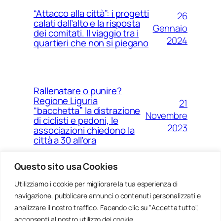
“Attacco alla città”: i progetti
26
calati dall’alto e la risposta
Gennaio
dei comitati. Il viaggio tra i
2024
quartieri che non si piegano
Rallenatare o punire?
Regione Liguria
21
“bacchetta” la distrazione
Novembre
di ciclisti e pedoni, le
2023
associazioni chiedono la
città a 30 all’ora
Questo sito usa Cookies
Utilizziamo i cookie per migliorare la tua esperienza di
14
Ponte Morandi e quell’anno
navigazione, pubblicare annunci o contenuti personalizzati e
Agosto
zero che non è mai arrivato a
Genova
analizzare il nostro traffico. Facendo clic su "Accetta tutto",
2023
acconsenti al nostro utilizzo dei cookie.