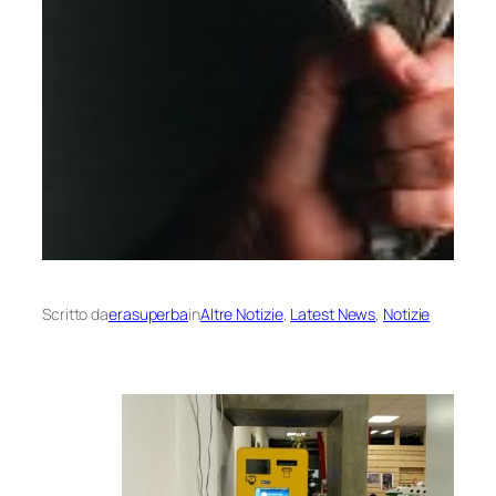
Scritto da
erasuperba
in
Altre Notizie
, 
Latest News
, 
Notizie