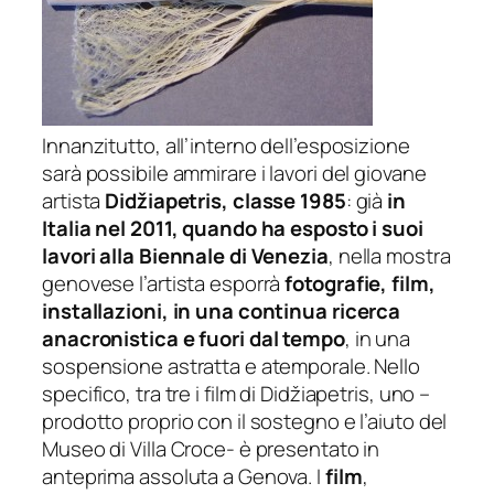
Innanzitutto, all’interno dell’esposizione
sarà possibile ammirare i lavori del giovane
artista
Didžiapetris, classe 1985
: già
in
Italia nel 2011, quando ha esposto i suoi
lavori alla Biennale di Venezia
, nella mostra
genovese l’artista esporrà
fotografie, film,
installazioni, in una continua ricerca
anacronistica e fuori dal tempo
, in una
sospensione astratta e atemporale. Nello
specifico, tra tre i film di Didžiapetris, uno –
prodotto proprio con il sostegno e l’aiuto del
Museo di Villa Croce- è presentato in
anteprima assoluta a Genova. I
film
,