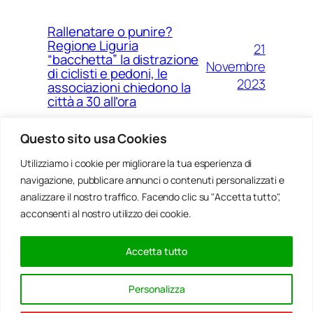
Rallenatare o punire?
Regione Liguria
21
“bacchetta” la distrazione
Novembre
di ciclisti e pedoni, le
2023
associazioni chiedono la
città a 30 all’ora
Questo sito usa Cookies
Utilizziamo i cookie per migliorare la tua esperienza di
14
Ponte Morandi e quell’anno
navigazione, pubblicare annunci o contenuti personalizzati e
Agosto
zero che non è mai arrivato a
Genova
analizzare il nostro traffico. Facendo clic su "Accetta tutto",
2023
acconsenti al nostro utilizzo dei cookie.
Accetta tutto
20
Rinnovabili, al passo della
Gennaio
Bocchetta un parco eolico
Personalizza
con 5 pale da 150 metri
2022