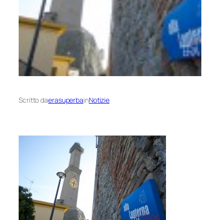
Scritto da
erasuperba
in
Notizie