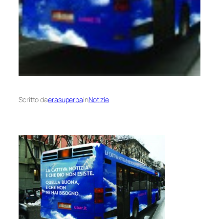
Scritto da
erasuperba
in
Notizie