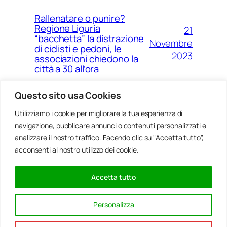
Rallenatare o punire?
Regione Liguria
21
“bacchetta” la distrazione
Novembre
di ciclisti e pedoni, le
2023
associazioni chiedono la
città a 30 all’ora
Questo sito usa Cookies
Utilizziamo i cookie per migliorare la tua esperienza di
14
Ponte Morandi e quell’anno
navigazione, pubblicare annunci o contenuti personalizzati e
Agosto
zero che non è mai arrivato a
Genova
analizzare il nostro traffico. Facendo clic su "Accetta tutto",
2023
acconsenti al nostro utilizzo dei cookie.
Accetta tutto
20
Rinnovabili, al passo della
Gennaio
Bocchetta un parco eolico
Personalizza
con 5 pale da 150 metri
2022