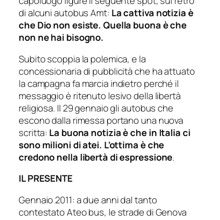
capoluogo ligure il seguente spot, sul retro
di alcuni autobus Amt:
La cattiva notizia è
che Dio non esiste. Quella buona è che
non ne hai bisogno
.
Subito scoppia la polemica, e la
concessionaria di pubblicità che ha attuato
la campagna fa marcia indietro perché il
messaggio è ritenuto lesivo della libertà
religiosa. Il 29 gennaio gli autobus che
escono dalla rimessa portano una nuova
scritta:
La buona notizia è che in Italia ci
sono milioni di atei. L’ottima è che
credono nella libertà di espressione
.
IL PRESENTE
Gennaio 2011: a due anni dal tanto
contestato Ateo bus, le strade di Genova