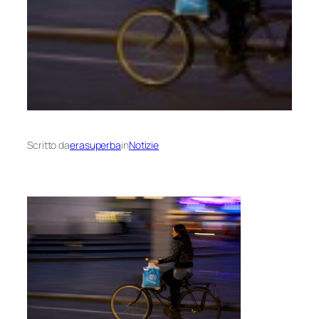
Scritto da
erasuperba
in
Notizie