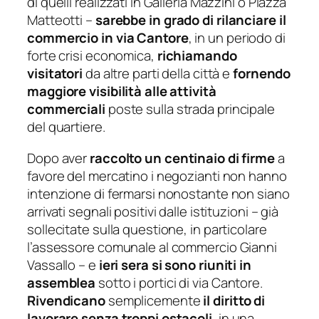
di quelli realizzati in Galleria Mazzini o Piazza
Matteotti –
sarebbe in grado di rilanciare il
commercio in via Cantore
, in un periodo di
forte crisi economica,
richiamando
visitatori
da altre parti della città e
fornendo
maggiore visibilità alle attività
commerciali
poste sulla strada principale
del quartiere.
Dopo aver
raccolto un centinaio di firme
a
favore del mercatino i negozianti non hanno
intenzione di fermarsi nonostante non siano
arrivati segnali positivi dalle istituzioni – già
sollecitate sulla questione, in particolare
l’assessore comunale al commercio Gianni
Vassallo – e
ieri sera si sono riuniti in
assemblea
sotto i portici di via Cantore.
Rivendicano
semplicemente
il diritto di
lavorare senza troppi ostacoli
, in una