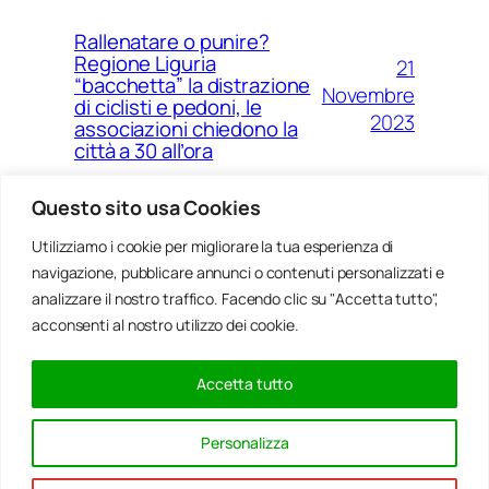
Rallenatare o punire?
Regione Liguria
21
“bacchetta” la distrazione
Novembre
di ciclisti e pedoni, le
2023
associazioni chiedono la
città a 30 all’ora
Questo sito usa Cookies
Utilizziamo i cookie per migliorare la tua esperienza di
14
Ponte Morandi e quell’anno
navigazione, pubblicare annunci o contenuti personalizzati e
Agosto
zero che non è mai arrivato a
Genova
analizzare il nostro traffico. Facendo clic su "Accetta tutto",
2023
acconsenti al nostro utilizzo dei cookie.
Accetta tutto
20
Rinnovabili, al passo della
Gennaio
Bocchetta un parco eolico
Personalizza
con 5 pale da 150 metri
2022