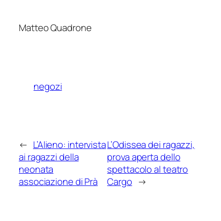
Matteo Quadrone
negozi
←
L’Alieno: intervista
L’Odissea dei ragazzi,
ai ragazzi della
prova aperta dello
neonata
spettacolo al teatro
associazione di Prà
Cargo
→