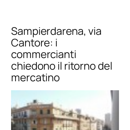
Vai
al
contenuto
Sampierdarena, via
Cantore: i
commercianti
chiedono il ritorno del
mercatino