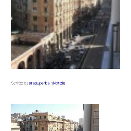
Scritto da
erasuperba
in
Notizie