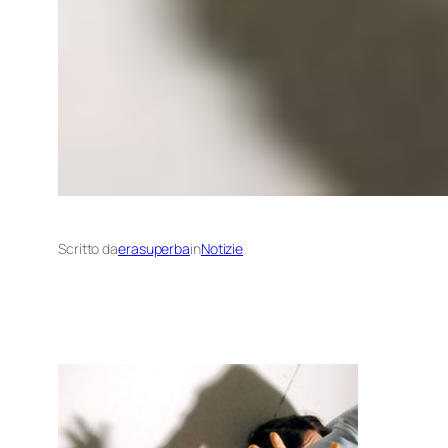
Scritto da
erasuperba
in
Notizie