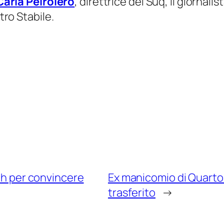
Carla Peirolero
, direttrice del Suq, il giornalis
tro Stabile.
ech per convincere
Ex manicomio di Quarto: 
trasferito
→