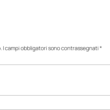
.
I campi obbligatori sono contrassegnati
*