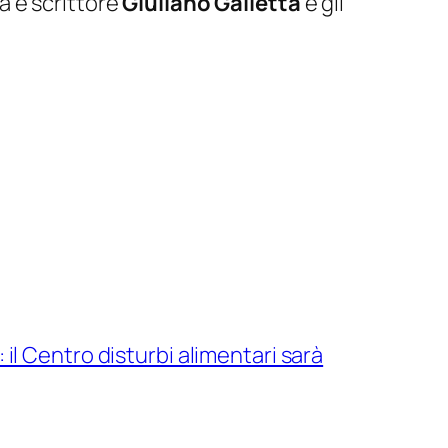
ta e scrittore
Giuliano Galletta
e gli
il Centro disturbi alimentari sarà