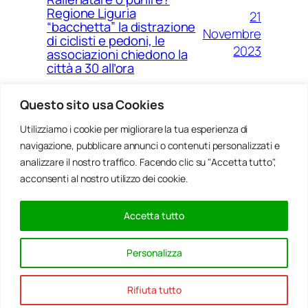
Regione Liguria
21
“bacchetta” la distrazione
Novembre
di ciclisti e pedoni, le
2023
associazioni chiedono la
città a 30 all’ora
Questo sito usa Cookies
Utilizziamo i cookie per migliorare la tua esperienza di
14
Ponte Morandi e quell’anno
navigazione, pubblicare annunci o contenuti personalizzati e
Agosto
zero che non è mai arrivato a
Genova
analizzare il nostro traffico. Facendo clic su "Accetta tutto",
2023
acconsenti al nostro utilizzo dei cookie.
Accetta tutto
20
Rinnovabili, al passo della
Gennaio
Bocchetta un parco eolico
Personalizza
con 5 pale da 150 metri
2022
Rifiuta tutto