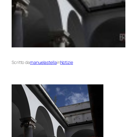
Scritto da
manuelastella
in
Notizie