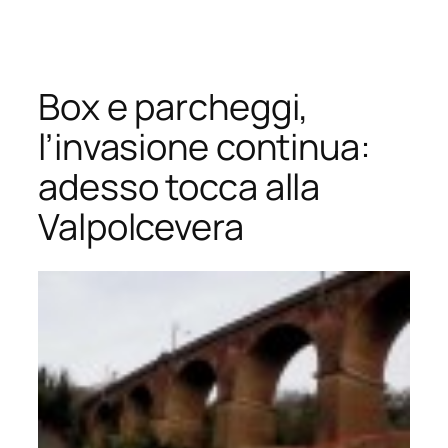
Vai
al
contenuto
Box e parcheggi,
l’invasione continua:
adesso tocca alla
Valpolcevera