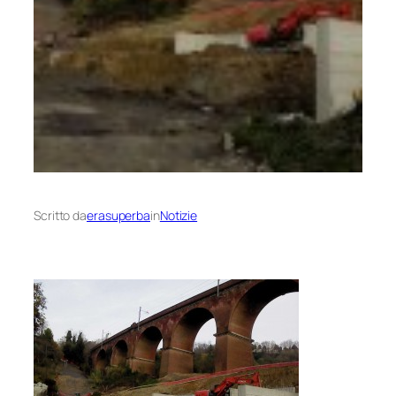
Scritto da
erasuperba
in
Notizie