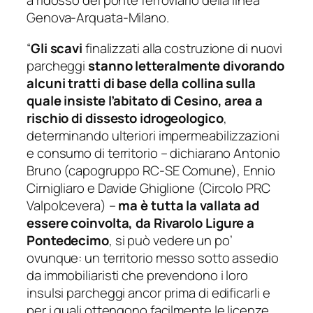
a ridosso del ponte ferroviario della linea
Genova-Arquata-Milano.
“
Gli scavi
finalizzati alla costruzione di nuovi
parcheggi
stanno letteralmente divorando
alcuni tratti di base della collina sulla
quale insiste l’abitato di Cesino, area a
rischio di dissesto idrogeologico
,
determinando ulteriori impermeabilizzazioni
e consumo di territorio – dichiarano Antonio
Bruno (capogruppo RC-SE Comune), Ennio
Cirnigliaro e Davide Ghiglione (Circolo PRC
Valpolcevera) –
ma è tutta la vallata ad
essere coinvolta, da Rivarolo Ligure a
Pontedecimo
, si può vedere un po’
ovunque: un territorio messo sotto assedio
da immobiliaristi che prevendono i loro
insulsi parcheggi ancor prima di edificarli e
per i quali ottengono facilmente le licenze