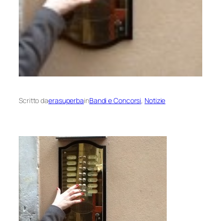
Scritto da
erasuperba
in
Bandi e Concorsi
, 
Notizie