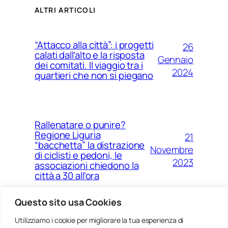
ALTRI ARTICOLI
“Attacco alla città”: i progetti
26
calati dall’alto e la risposta
Gennaio
dei comitati. Il viaggio tra i
2024
quartieri che non si piegano
Rallenatare o punire?
Regione Liguria
21
“bacchetta” la distrazione
Novembre
di ciclisti e pedoni, le
2023
associazioni chiedono la
città a 30 all’ora
Questo sito usa Cookies
Utilizziamo i cookie per migliorare la tua esperienza di
14
Ponte Morandi e quell’anno