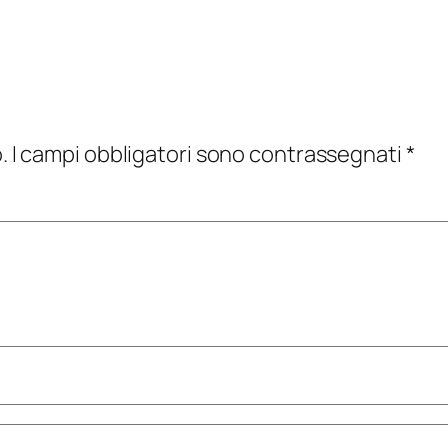
.
I campi obbligatori sono contrassegnati
*