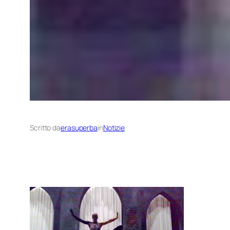
Scritto da
erasuperba
in
Notizie