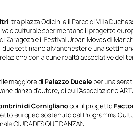
tri
, tra piazza Odicini e il Parco di Villa Duche
tiva e culturale sperimentano il progetto eur
di Zaragoza e il Festival Urban Moves di Manches
, due settimane a Manchester e una settimana
elazione con alcune realtà associative del terr
tile maggiore di
Palazzo Ducale
per una serat
ovane danza d’autore, di cui l’Associazione ART
Bombrini di Cornigliano
con il progetto
Facto
tto europeo sostenuto dal Programma Cultura
azionale CIUDADES QUE DANZAN.