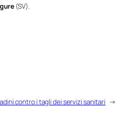
igure
(SV).
dini contro i tagli dei servizi sanitari
→