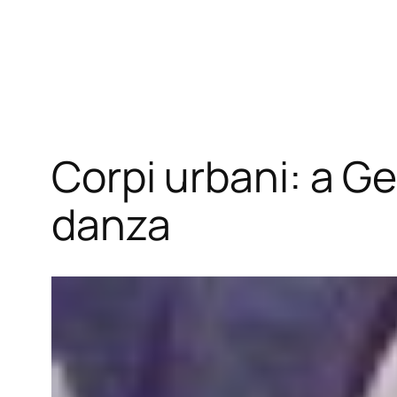
Vai
al
contenuto
Corpi urbani: a Gen
danza