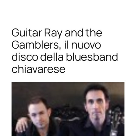
Vai
al
contenuto
Guitar Ray and the
Gamblers, il nuovo
disco della bluesband
chiavarese