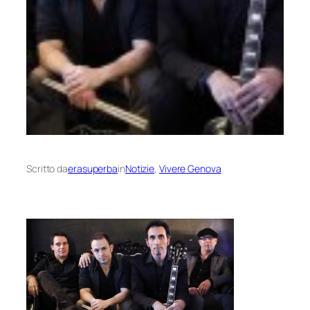
Scritto da
erasuperba
in
Notizie
, 
Vivere Genova