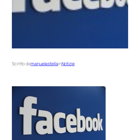
Scritto da
manuelastella
in
Notizie