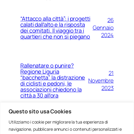
“Attacco alla città”: i progetti
26
calati dall’alto e la risposta
Gennaio
dei comitati. Il viaggio tra i
2024
quartieri che non si piegano
Rallenatare o punire?
Regione Liguria
21
“bacchetta” la distrazione
Novembre
di ciclisti e pedoni, le
2023
associazioni chiedono la
città a 30 all’ora
Questo sito usa Cookies
Utilizziamo i cookie per migliorare la tua esperienza di
14
Ponte Morandi e quell’anno
navigazione, pubblicare annunci o contenuti personalizzati e
Agosto
zero che non è mai arrivato a