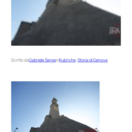
Scritto da
Gabriele Serpe
in
Rubriche
, 
Storia di Genova