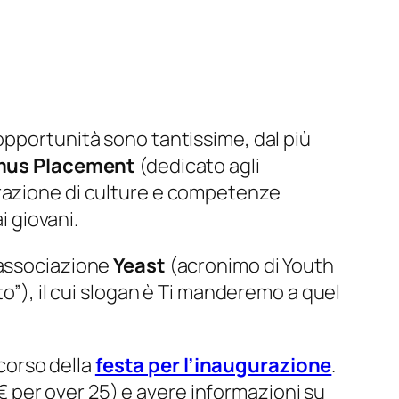
opportunità sono tantissime, dal più
mus Placement
(dedicato agli
grazione di culture e competenze
i giovani.
’associazione
Yeast
(acronimo di Youth
to”), il cui slogan è Ti manderemo a quel
 corso della
festa per l’inaugurazione
.
5 € per over 25) e avere informazioni su