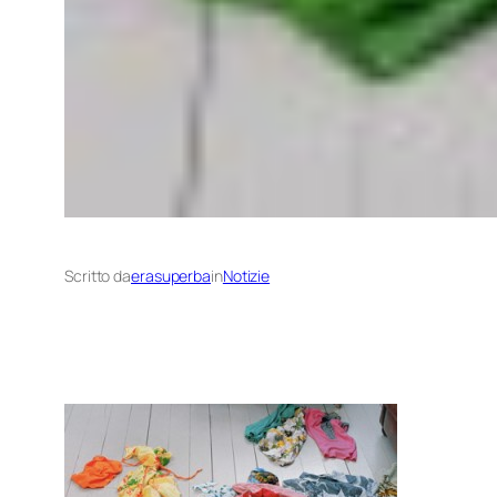
Scritto da
erasuperba
in
Notizie