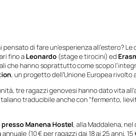
 pensato di fare un’esperienza all’estero? Le 
ari fino a
Leonardo
(stage e tirocini) ed
Eras
onali che hanno soprattutto come scopo l’inte
tion
, un progetto dell’Unione Europea rivolto a
ità, tre ragazzi genovesi hanno dato vita all
italiano traducibile anche con “fermento, lievi
 presso Manena Hostel
, alla Maddalena, nel
a annuale (10 € per ragazzi dai 18 ai 25 anni, 1