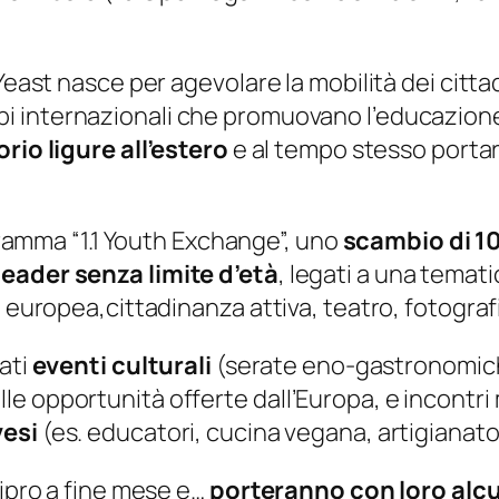
Yeast nasce per agevolare la mobilità dei citta
i internazionali che promuovano l’educazione 
orio ligure all’estero
e al tempo stesso portar
ogramma “1.1 Youth Exchange”, uno
scambio di 10
leader senza limite d’età
, legati a una temat
a europea,cittadinanza attiva, teatro, fotograf
ati
eventi culturali
(serate eno-gastronomich
 opportunità offerte dall’Europa, e incontri m
vesi
(es. educatori, cucina vegana, artigianato, 
Cipro a fine mese e…
porteranno con loro alcu