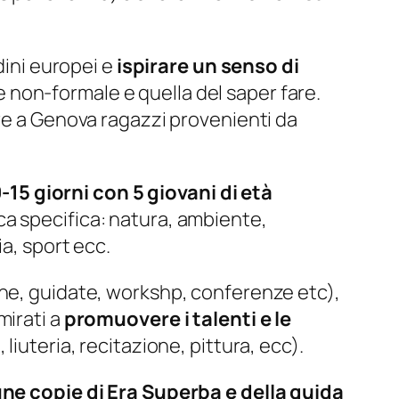
dini europei e
ispirare un senso di
non-formale e quella del saper fare.
e a Genova ragazzi provenienti da
-15 giorni con 5 giovani di età
ica specifica: natura, ambiente,
ia, sport ecc.
e, guidate, workshp, conferenze etc),
irati a
promuovere i talenti e le
liuteria, recitazione, pittura, ecc).
ne copie di Era Superba e della guida