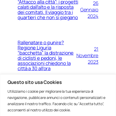
“Attacco alla città”: i progetti
26
calati dall’alto e la risposta
Gennaio
dei comitati. Il viaggio tra i
2024
quartieri che non si piegano
Rallenatare o punire?
Regione Liguria
21
“bacchetta” la distrazione
Novembre
di ciclisti e pedoni, le
2023
associazioni chiedono la
città a 30 all’ora
Questo sito usa Cookies
Utilizziamo i cookie per migliorare la tua esperienza di
14
Ponte Morandi e quell’anno
navigazione, pubblicare annunci o contenuti personalizzati e
Agosto
zero che non è mai arrivato a
Genova
analizzare il nostro traffico. Facendo clic su "Accetta tutto",
2023
acconsenti al nostro utilizzo dei cookie.