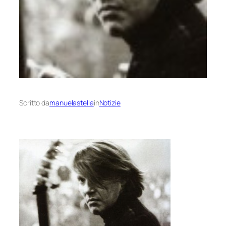
Scritto da
manuelastella
in
Notizie