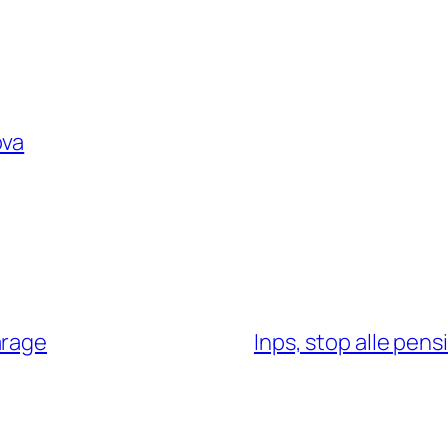
ova
arage
Inps, stop alle pens