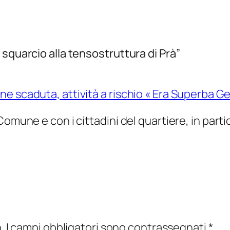
squarcio alla tensostruttura di Prà”
e scaduta, attività a rischio « Era Superba Ge
Comune e con i cittadini del quartiere, in part
.
I campi obbligatori sono contrassegnati
*