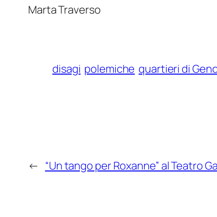
Marta Traverso
disagi
polemiche
quartieri di Gen
←
“Un tango per Roxanne” al Teatro G