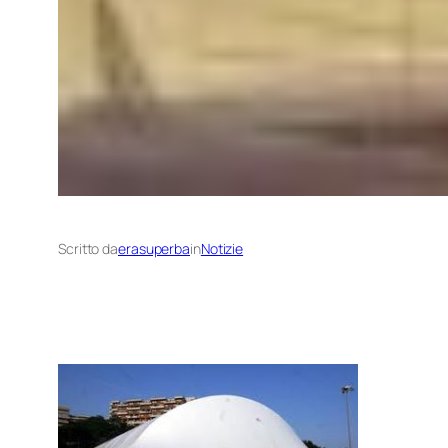
Scritto da
erasuperba
in
Notizie