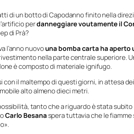
atti di un botto di Capodanno finito nella dir
’artificio per
danneggiare voutamente il Co
Cep di Prà?
ava l’anno nuovo
una bomba carta ha aperto 
 rivestimento nella parte centrale superiore. U
telone è composto di materiale ignifugo.
on il maltempo di questi giorni, in attesa dei l
mobile alto almeno dieci metri.
possibilità, tanto che a riguardo è stata subito
io
Carlo Besana
spera tuttavia che le fiamme
z
o».