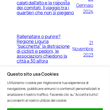
calati dall’alto e la risposta
Gennaio
dei comitati. Il viaggio tra i
2024
quartieri che non si piegano
Rallenatare o punire?
Regione Liguria
21
“bacchetta” la distrazione
Novembre
di ciclisti e pedoni, le
2023
associazioni chiedono la
città a 30 all’ora
Questo sito usa Cookies
Utilizziamo i cookie per migliorare la tua esperienza di
14
Ponte Morandi e quell’anno
navigazione, pubblicare annunci o contenuti personalizzati e
Agosto
zero che non è mai arrivato a
Genova
analizzare il nostro traffico. Facendo clic su "Accetta tutto",
2023
acconsenti al nostro utilizzo dei cookie.