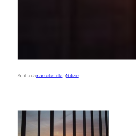
Scritto da
manuelastella
in
Notizie