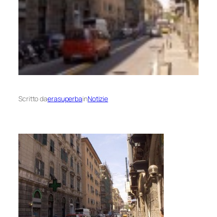
Scritto da
erasuperba
in
Notizie