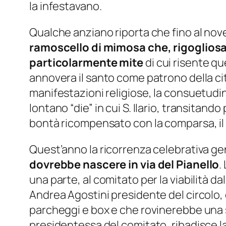
la infestavano.
Qualche anziano riporta che fino al nov
ramoscello di mimosa che, rigogliosa, 
particolarmente mite
di cui risente qu
annovera il santo come patrono della ci
manifestazioni religiose, la consuetudine
lontano “die” in cui S. Ilario, transitando 
bontà ricompensato con la comparsa, il g
Quest’anno la ricorrenza celebrativa ge
dovrebbe nascere in via del Pianello
.
una parte, al comitato per la viabilità dall
Andrea Agostini presidente del circolo,
parcheggi e box e che rovinerebbe una st
presidentessa del comitato, ribadisce l