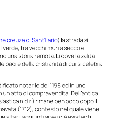
he creuze di Sant’Ilario
) la strada si
el verde, tra vecchi muri a secco e
 una storia remota. Lì dove la salita
e padre della cristianità di cui si celebra
tificato notarile del 1198 ed in uno
 in un atto di compravendita. Dell’antica
siastica n.d.r.) rimane ben poco dopo il
navata (1712), contesto nel quale viene
altari, aggiunti ai sei già esistenti