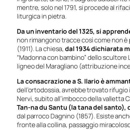
mentre, solo nel 1791, si procede al rifa
liturgica in pietra.
Da un inventario del 1325, si apprend
non rimangono tracce così come non è più 
(1911). La chiesa,
dal 1934 dichiarata
“Madonna con bambino” dello scultore Le
ligneo del Maragliano (attribuzione ince
La consacrazione a S. Ilario è amman
dell’ortodossia, avrebbe trovato rifugio 
Nervi, subito all’imbocco della valletta
Tan-na du Santu (la tana del santo),
dal parroco Dagnino (1857). Esiste anche
fronte alla collina, passaggio miracoloso