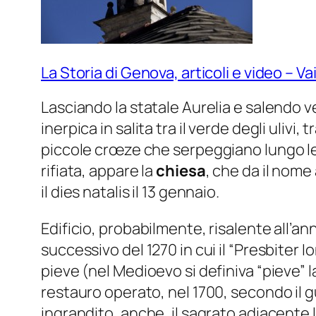
La Storia di Genova, articoli e video – 
Lasciando la statale Aurelia e salendo ve
inerpica in salita tra il verde degli uli
piccole crœze che serpeggiano lungo le p
rifiata, appare la
chiesa
, che da il nome
il dies natalis il 13 gennaio.
Edificio, probabilmente, risalente all’ann
successivo del 1270 in cui il “Presbiter I
pieve (nel Medioevo si definiva “pieve” l
restauro operato, nel 1700, secondo il 
ingrandito, anche, il sagrato adiacente l