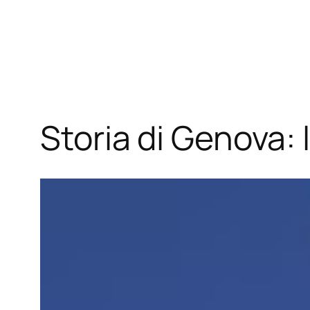
Vai
al
contenuto
Storia di Genova: l