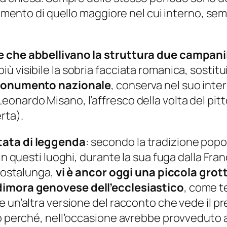
cimento di quello maggiore nel cui interno, sem
e che abbellivano la struttura due campanil
visibile la sobria facciata romanica, sostituit
 monumento nazionale
, conserva nel suo inte
onardo Misano, l’affresco della volta del pitt
rta).
tata di leggenda
: secondo la tradizione popol
in questi luoghi, durante la sua fuga dalla Fran
 Costalunga,
vi è ancor oggi una piccola grot
 dimora genovese dell’ecclesiastico
, come t
 un’altra versione del racconto che vede il pre
 perché, nell’occasione avrebbe provveduto a lib