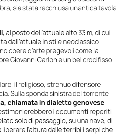
bra, sia stata racchiusa un’antica tavola
i
, al posto dell’attuale alto 33 m, di cui
a dall’attuale in stile neoclassico
rno opere d’arte pregevoli come la
ore Giovanni Carlon e un bel crocifisso
are, il religioso, strenuo difensore
cia. Sulla sponda sinistra del torrente
ta, chiamata in dialetto genovese
estimonierebbero i documenti reperiti
lato solo di passaggio, su una nave, di
erare l’altura dalle terribili serpi che