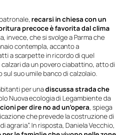
 patronale,
recarsi in chiesa con un
ioritura precoce è favorita dal clima
la, invece, che si svolge a Parma che
ennaio contempla, accanto a
tti a scarpette in ricordo di quel
 di calzari da un povero ciabattino, atto di
 sul suo umile banco di calzolaio.
abitanti per una
discussa strada che
ircolo Nuova ecologia di Legambiente da
scioni per dire no ad un’opera
, spiega
icazione che prevede la costruzione di
 agraria”. In risposta, Daniela Vecchio,
 per le famiglie che vivono nelle zone