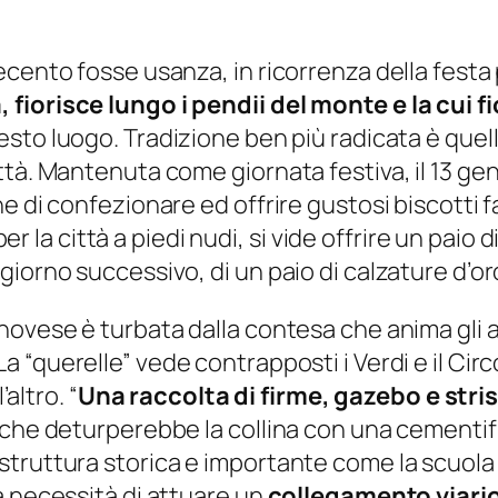
ecento fosse usanza, in ricorrenza della festa
fiorisce lungo i pendii del monte e la cui f
esto luogo. Tradizione ben più radicata è quel
ttà. Mantenuta come giornata festiva, il 13 g
 di confezionare ed offrire gustosi biscotti fa
per la città a piedi nudi, si vide offrire un paio
iorno successivo, di un paio di calzature d’oro
novese è turbata dalla contesa che anima gli 
 La “querelle” vede contrapposti i Verdi e il C
’altro. “
Una raccolta di firme, gazebo e stri
 che deturperebbe la collina con una cementif
ruttura storica e importante come la scuola di
a necessità di attuare un
collegamento viario