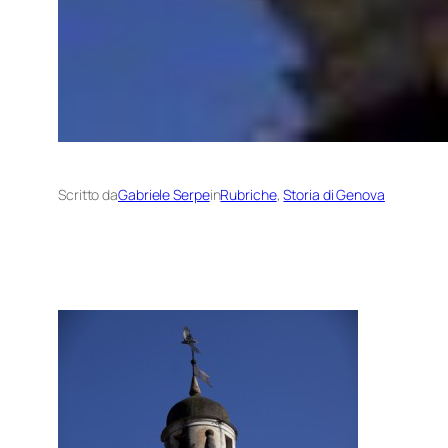
Scritto da
Gabriele Serpe
in
Rubriche
, 
Storia di Genova