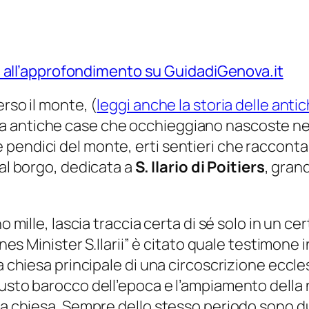
Vai all’approfondimento su GuidadiGenova.it
rso il monte, (
leggi anche la storia delle antic
vi, tra antiche case che occhieggiano nascoste n
endici del monte, erti sentieri che raccontano
 al borgo, dedicata a
S. Ilario di Poitiers
, grand
o mille, lascia traccia certa di sé solo in un cer
ones Minister S.Ilarii” è citato quale testimone
a chiesa principale di una circoscrizione eccle
gusto barocco dell’epoca e l’ampiamento della 
a chiesa. Sempre dello stesso periodo sono due 