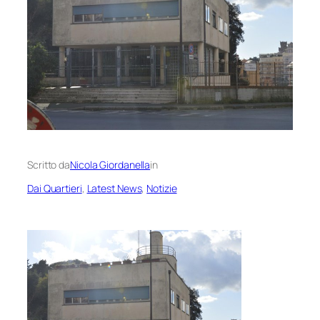
Scritto da
Nicola Giordanella
in
Dai Quartieri
, 
Latest News
, 
Notizie