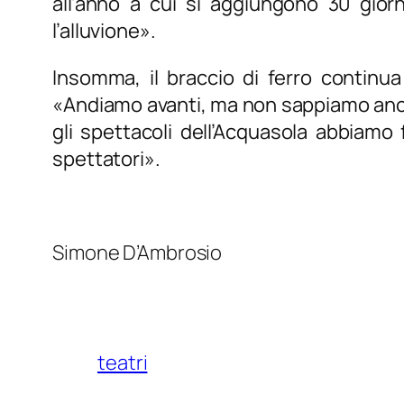
all’anno a cui si aggiungono 30 giorna
l’alluvione
».
Insomma, il braccio di ferro continua
«
Andiamo avanti, ma non sappiamo ancor
gli spettacoli dell’Acquasola abbiamo
spettatori
».
Simone D’Ambrosio
teatri