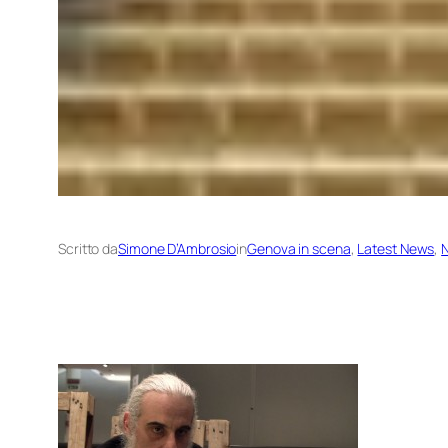
Scritto da
Simone D’Ambrosio
in
Genova in scena
, 
Latest News
, 
N