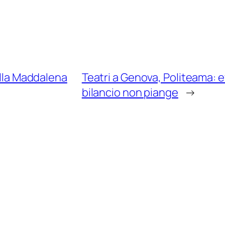
ella Maddalena
Teatri a Genova, Politeama: eve
bilancio non piange
→