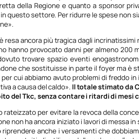
iretta della Regione e quanto a sponsor pri
in questo settore. Per ridurre le spese non 
one
».
è resa ancora più tragica dagli incrinatissimi
unno hanno provocato danni per almeno 200 m
dovuto trovare spazio eventi enogastronomici,
done che sostituisse in parte il foyer ma è st
e per cui abbiamo avuto problemi di freddo in 
iva a causa del caldo
».
Il totale stimato da 
bito del Tkc, senza contare i ritardi di mesi
to rateizzato per evitare la revoca della conc
ne non ha ancora iniziato i lavori di messa in 
ro riprendere anche i versamenti che dobbiam