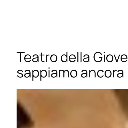
Vai
al
contenuto
Teatro della Giov
sappiamo ancora 