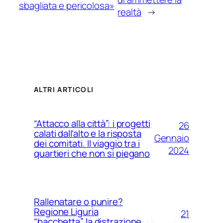
sbagliata e pericolosa»
realtà
→
ALTRI ARTICOLI
“Attacco alla città”: i progetti
26
calati dall’alto e la risposta
Gennaio
dei comitati. Il viaggio tra i
2024
quartieri che non si piegano
Rallenatare o punire?
Regione Liguria
21
“bacchetta” la distrazione