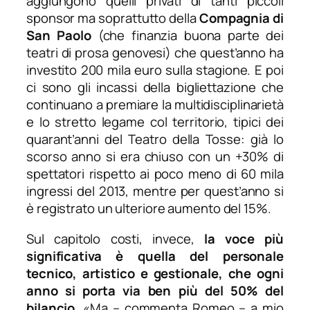
aggiungono quelli privati di tanti piccoli
sponsor ma soprattutto della
Compagnia di
San Paolo
(che finanzia buona parte dei
teatri di prosa genovesi) che quest’anno ha
investito 200 mila euro sulla stagione. E poi
ci sono gli incassi della bigliettazione che
continuano a premiare la multidisciplinarietà
e lo stretto legame col territorio, tipici dei
quarant’anni del Teatro della Tosse: già lo
scorso anno si era chiuso con un +30% di
spettatori rispetto ai poco meno di 60 mila
ingressi del 2013, mentre per quest’anno si
è registrato un ulteriore aumento del 15%.
Sul capitolo costi, invece,
la voce più
significativa è quella del personale
tecnico, artistico e gestionale, che ogni
anno si porta via ben più del 50% del
bilancio
. «
Ma
– commenta Romeo –
a mio