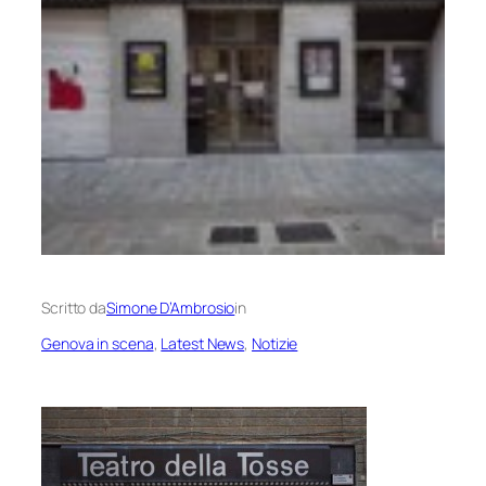
Scritto da
Simone D’Ambrosio
in
Genova in scena
, 
Latest News
, 
Notizie