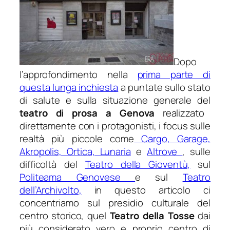
Dopo
l’approfondimento nella
prima parte di
questa lunga inchiesta
a puntate sullo stato
di salute e sulla situazione generale del
teatro di prosa a Genova
realizzato
direttamente con i protagonisti, i focus sulle
realtà più piccole come
Cargo, Garage,
Akropolis, Ortica, Lunaria
e
Altrove
, sulle
difficoltà del
Teatro della Gioventù,
sul
Politeama Genovese
e sul
Teatro
dell’Archivolto,
in questo articolo ci
concentriamo sul presidio culturale del
centro storico, quel
Teatro della Tosse
dai
più considerato vero e proprio centro di