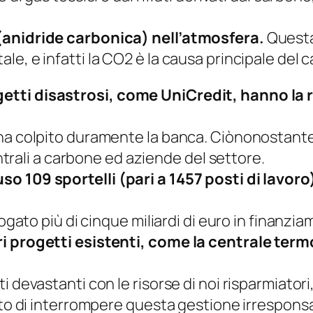
(anidride carbonica) nell’atmosfera.
Questa
le, e infatti la CO2 è la causa principale del
etti disastrosi, come UniCredit, hanno la r
 ha colpito duramente la banca. Ciònonostante
entrali a carbone ed aziende del settore.
o 109 sportelli (pari a 1457 posti di lavoro
rogato più di cinque miliardi di euro in finanzi
ri progetti esistenti, come la centrale term
 devastanti con le risorse di noi risparmiatori,
nto di interrompere questa gestione irresponsa