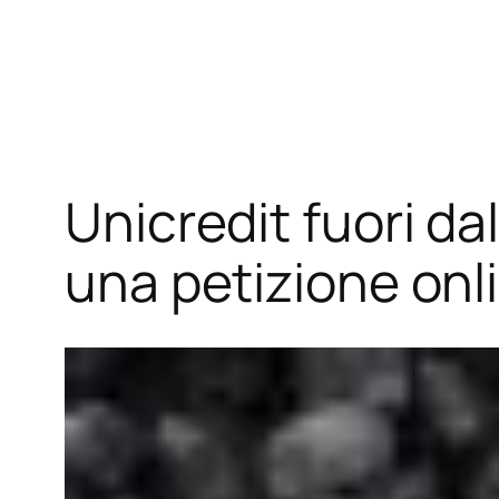
Vai
al
contenuto
Unicredit fuori da
una petizione onl