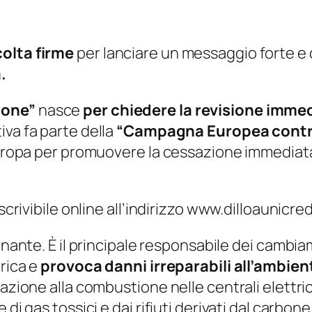
olta firme
per lanciare un messaggio forte e 
.
bone”
nasce
per chiedere la revisione imm
tiva fa parte della
“Campagna Europea contro
Europa per promuovere la cessazione immediata
scrivibile online all’indirizzo www.dilloaunicred
inante. È il principale responsabile dei cambiame
trica e
provoca danni irreparabili all’ambien
razione alla combustione nelle centrali elettri
 di gas tossici e dai rifiuti derivati dal carbo