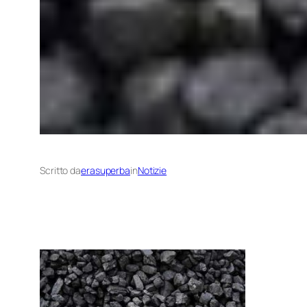
Scritto da
erasuperba
in
Notizie