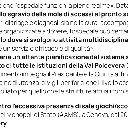
le che l’ospedale funzioni a pieno regime
». Dat
o sgravio della mole di accessi al pronto s
ri di triage e diagnosi, sia nella cura, accom
se organizzzate a dovere, l’ospedale può cer
lo dove si svolgono attività multidisciplina
 un servizio efficace e di qualità».
ia un’attenta pianificazione del sistema sa
 di tutte le istituzioni della Val Polcevera
(
cumento impegna il Presidente e la Giunta aff
no di utenza, si vigili per far sì che il livello
iato per quello che le strutture attuali forn
ontro l’eccessiva presenza di sale giochi/sc
i Monopoli di Stato (AAMS), a Genova, dal 20
ry.