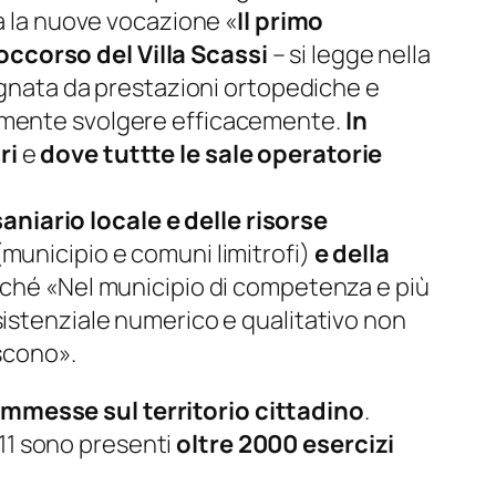
a la nuove vocazione «
Il primo
occorso del Villa Scassi
– si legge nella
pagnata da prestazioni ortopediche e
tamente svolgere efficacemente.
In
ri
e
dove tuttte le sale operatorie
niario locale e delle risorse
municipio e comuni limitrofi)
e della
inché «Nel municipio di competenza e più
 assistenziale numerico e qualitativo non
iscono».
ommesse sul territorio cittadino
.
11 sono presenti
oltre 2000 esercizi