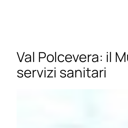
Vai
al
contenuto
Val Polcevera: il M
servizi sanitari