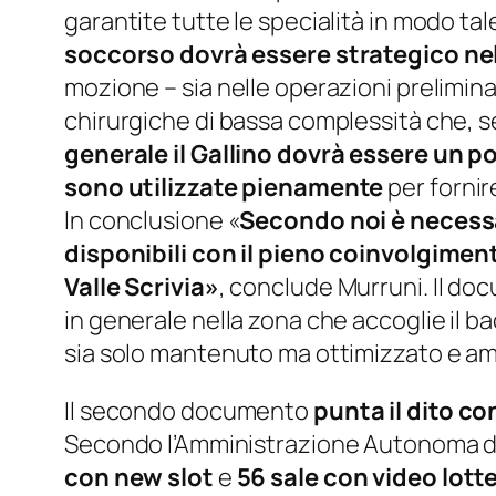
garantite tutte le specialità in modo ta
soccorso dovrà essere strategico nell
mozione – sia nelle operazioni prelimina
chirurgiche di bassa complessità che, 
generale il Gallino dovrà essere un po
sono utilizzate pienamente
per fornire
In conclusione «
Secondo noi è necessar
disponibili con il pieno coinvolgimento
Valle Scrivia»
, conclude Murruni. Il do
in generale nella zona che accoglie il baci
sia solo mantenuto ma ottimizzato e ampl
Il secondo documento
punta il dito c
Secondo l’Amministrazione Autonoma de
con new slot
e
56 sale con video lotte