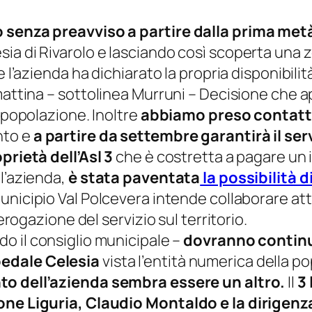
o senza preavviso a partire dalla prima met
ia di Rivarolo e lasciando così scoperta una 
e l’azienda ha dichiarato la propria disponibilit
mattina
– sottolinea Murruni –
Decisione che a
a popolazione. Inoltre
abbiamo preso contatti 
nto e
a partire da settembre garantirà il se
prietà dell’Asl 3
che è costretta a pagare un i
ll’azienda,
è stata paventata
la possibilità 
Municipio Val Polcevera intende collaborare at
’erogazione del servizio sul territorio.
o il consiglio municipale –
dovranno continua
pedale Celesia
vista l’entità numerica della po
to dell’azienda sembra essere un altro.
Il
3 
one Liguria, Claudio Montaldo e la dirigenza 