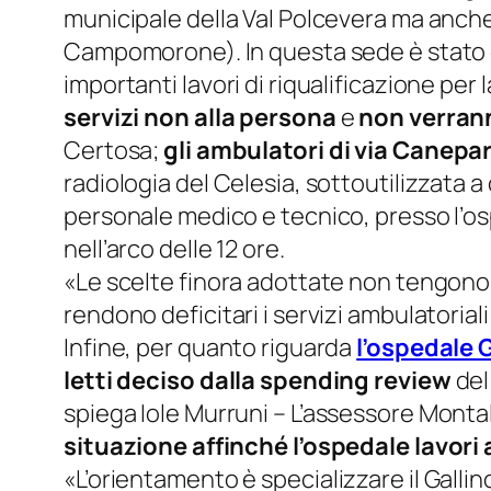
municipale della Val Polcevera ma anch
Campomorone). In questa sede è stato c
importanti lavori di riqualificazione per 
servizi non alla persona
e
non verrann
Certosa;
gli ambulatori di via Canepar
radiologia del Celesia, sottoutilizzata 
personale medico e tecnico, presso l’os
nell’arco delle 12 ore.
«Le scelte finora adottate non tengono c
rendono deficitari i servizi ambulatoriali
Infine, per quanto riguarda
l’ospedale 
letti deciso dalla spending review
del
spiega Iole Murruni –
L’assessore Montal
situazione affinché l’ospedale lavori
«
L’orientamento è specializzare il Galli