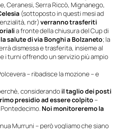
e, Ceranesi, Serra Riccò, Mignanego,
Celesia
(sottoposto in questi mesi ad
denzialità, ndr)
verranno trasferiti
riali
a fronte della chiusura del Cup di
lla salute di via Bonghi a Bolzaneto
; la
errà dismessa e trasferita, insieme al
 i turni offrendo un servizio più ampio
 Polcevera – ribadisce la mozione – e
perchè, considerando
il taglio dei posti
rimo presidio ad essere colpito
–
di Pontedecimo.
Noi monitoreremo la
inua Murruni –
però vogliamo che siano