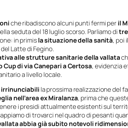
oni
che ribadiscono alcuni punti fermi per
il 
ella seduta del 18 luglio scorso. Parliamo di
tre
one: in primis
la situazione della sanità
, poi
 del Latte di Fegino.
ativa alle strutture sanitarie della vallata
ch
 Cup di via Canepari a Certosa
, evidenzia 
itario a livello locale.
irrinunciabili
la prossima realizzazione del 
eglia nell’area ex Miralanza
, prima che quest
ere i presidi attualmente esistenti sul territ
appiamo di trovarci nel quadro di pesanti quant
 vallata abbia già subito notevoli ridimens