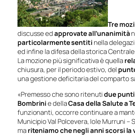
Tre mozi
discusse ed
approvate all’unanimità
n
particolarmente sentiti
nella delegazi
ed infine la difesa della storica Centrale
La mozione più significativa è quella
rel
chiusura, per il periodo estivo, del
punto
una gestione deficitaria del comparto san
«
Premesso che sono ritenuti
due punti 
Bombrini
e della
Casa della Salute a T
funzionanti, occorre continuare a manten
Municipio Val Polcevera, Iole Murruni –
S
ma
riteniamo che negli anni scorsi la