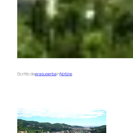
Scritto da
erasuperba
in
Notizie