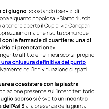
à di giugno
, spostando i servizi di
zona alquanto popolosa. «
Siamo riusciti
à a tenere aperto il Cup di via Canepari
pprezziamo ma che risulta comunque
con le farmacie di quartiere: una di
rvizio di prenotazione
».
ngente affitto e nei mesi scorsi, proprio
di una chiusura definitiva del punto
tivamente nell’individuazione di spazi
re a coesistere con la piastra
polazione presente sull’intero territorio
luglio scorso
si è svolto un
incontro
dell’Asl 3
alla presenza della giunta