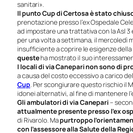
sanitari
».
Il punto Cup di Certosa è stato chius
prenotazione presso l’ex Ospedale Celes
ad impostare una trattativa con la Asl 3 
per una volta a settimana, il mercoledì 
insufficiente a coprire le esigenze dell
queste
ha mostrato il suo interessame
I locali di via Canepari non sono di pro
a causa del costo eccessivo a carico de
Cup
. Per scongiurare questo rischio il 
idonei alternativi, al fine di mantenere l
Gli ambulatori di via Canepari
– second
attualmente presente presso l’ex os
di Rivarolo. Ma
purtroppo l’orientamen
con l’assessore alla Salute della Regi