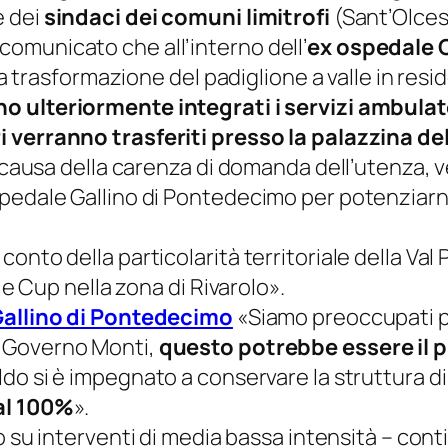
e dei
sindaci dei comuni limitrofi
(Sant’Olces
omunicato che all’interno dell’
ex ospedale 
la trasformazione del padiglione a valle in resi
o ulteriormente integrati i servizi ambulato
i verranno trasferiti presso la palazzina de
a causa della carenza di domanda dell’utenza, v
pedale Gallino di Pontedecimo per potenziarne
onto della particolarità territoriale della Val
 e Cup nella zona di Rivarolo».
Gallino di Pontedecimo
«
Siamo preoccupati 
 Governo Monti,
questo potrebbe essere il p
do si è impegnato a conservare la struttura 
 al 100%
».
no su interventi di media bassa intensità
– cont