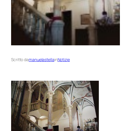
Scritto da
manuelastella
in
Notizie