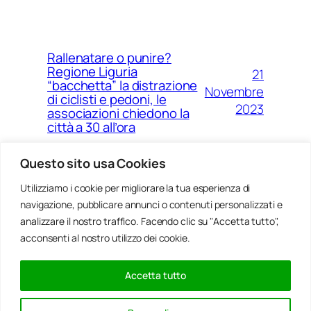
Rallenatare o punire?
Regione Liguria
21
“bacchetta” la distrazione
Novembre
di ciclisti e pedoni, le
2023
associazioni chiedono la
città a 30 all’ora
Questo sito usa Cookies
Utilizziamo i cookie per migliorare la tua esperienza di
14
Ponte Morandi e quell’anno
navigazione, pubblicare annunci o contenuti personalizzati e
Agosto
zero che non è mai arrivato a
Genova
analizzare il nostro traffico. Facendo clic su "Accetta tutto",
2023
acconsenti al nostro utilizzo dei cookie.
Accetta tutto
20
Rinnovabili, al passo della
Gennaio
Bocchetta un parco eolico