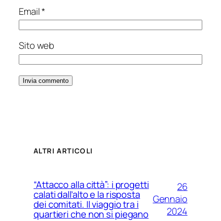
Email
*
Sito web
ALTRI ARTICOLI
“Attacco alla città”: i progetti
26
calati dall’alto e la risposta
Gennaio
dei comitati. Il viaggio tra i
2024
quartieri che non si piegano