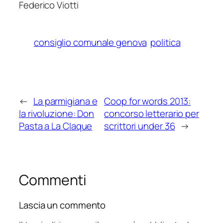
Federico Viotti
consiglio comunale genova
politica
←
La parmigiana e
Coop for words 2013:
la rivoluzione: Don
concorso letterario per
Pasta a La Claque
scrittori under 36
→
Commenti
Lascia un commento