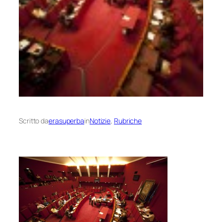
Scritto da
erasuperba
in
Notizie
, 
Rubriche