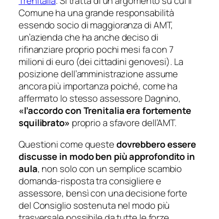
Trenitalia
. Si tratta di un argomento su cui il
Comune ha una grande responsabilità
essendo socio di maggioranza di AMT,
un’azienda che ha anche deciso di
rifinanziare proprio pochi mesi fa con 7
milioni di euro (dei cittadini genovesi). La
posizione dell’amministrazione assume
ancora più importanza poiché, come ha
affermato lo stesso assessore Dagnino,
«l’accordo con Trenitalia era fortemente
squilibrato»
proprio a sfavore dell’AMT.
Questioni come queste
dovrebbero essere
discusse in modo ben più approfondito in
aula
, non solo con un semplice scambio
domanda-risposta tra consigliere e
assessore, bensì con una decisione forte
del Consiglio sostenuta nel modo più
trasversale possibile da tutte le forze