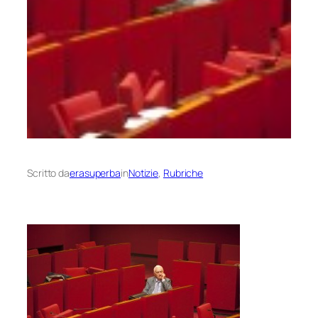
Scritto da
erasuperba
in
Notizie
, 
Rubriche