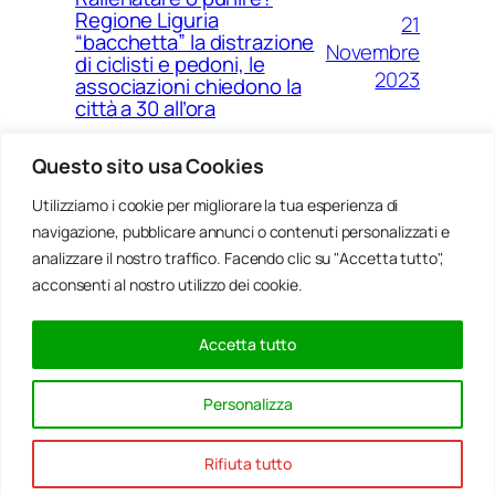
Regione Liguria
21
“bacchetta” la distrazione
Novembre
di ciclisti e pedoni, le
2023
associazioni chiedono la
città a 30 all’ora
Questo sito usa Cookies
Utilizziamo i cookie per migliorare la tua esperienza di
14
Ponte Morandi e quell’anno
navigazione, pubblicare annunci o contenuti personalizzati e
Agosto
zero che non è mai arrivato a
Genova
analizzare il nostro traffico. Facendo clic su "Accetta tutto",
2023
acconsenti al nostro utilizzo dei cookie.
Accetta tutto
20
Rinnovabili, al passo della
Gennaio
Bocchetta un parco eolico
Personalizza
con 5 pale da 150 metri
2022
Rifiuta tutto