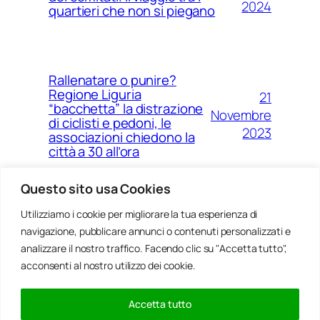
2024
quartieri che non si piegano
Rallenatare o punire?
Regione Liguria
21
“bacchetta” la distrazione
Novembre
di ciclisti e pedoni, le
2023
associazioni chiedono la
città a 30 all’ora
Questo sito usa Cookies
Utilizziamo i cookie per migliorare la tua esperienza di
14
Ponte Morandi e quell’anno
navigazione, pubblicare annunci o contenuti personalizzati e
Agosto
zero che non è mai arrivato a
Genova
analizzare il nostro traffico. Facendo clic su "Accetta tutto",
2023
acconsenti al nostro utilizzo dei cookie.
Accetta tutto
20
Rinnovabili, al passo della