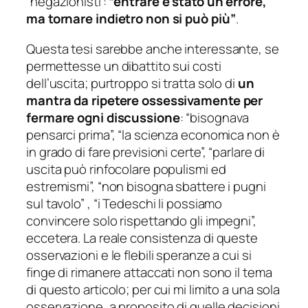
“negazionisti”:
“entrare è stato un errore,
ma tornare indietro non si può più”
.
Questa tesi sarebbe anche interessante, se
permettesse un dibattito sui costi
dell’uscita; purtroppo si tratta solo di
un
mantra da ripetere ossessivamente per
fermare ogni discussione
: “bisognava
pensarci prima”, “la scienza economica non è
in grado di fare previsioni certe”, “parlare di
uscita può rinfocolare populismi ed
estremismi”, “non bisogna sbattere i pugni
sul tavolo” , “i Tedeschi li possiamo
convincere solo rispettando gli impegni”,
eccetera. La reale consistenza di queste
osservazioni e le flebili speranze a cui si
finge di rimanere attaccati non sono il tema
di questo articolo; per cui mi limito a una sola
osservazione, a proposito di quelle decisioni