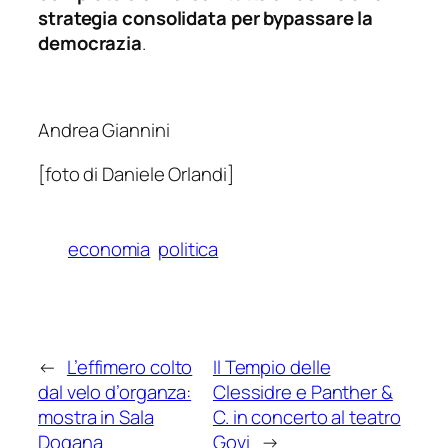
strategia consolidata per bypassare la
democrazia
.
Andrea Giannini
[foto di Daniele Orlandi]
economia
politica
←
L’effimero colto
Il Tempio delle
dal velo d’organza:
Clessidre e Panther &
mostra in Sala
C. in concerto al teatro
Dogana
Govi
→